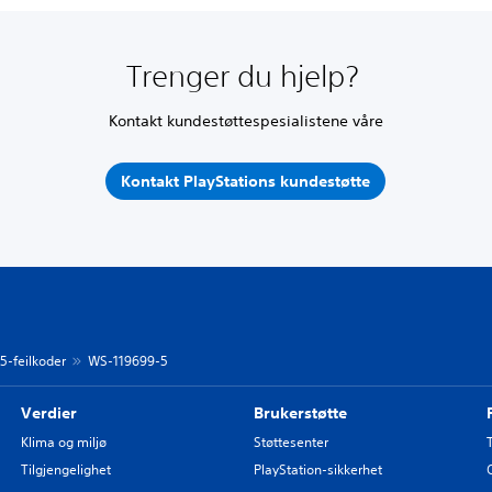
Trenger du hjelp?
Kontakt kundestøttespesialistene våre
Kontakt PlayStations kundestøtte
 5-feilkoder
WS-119699-5
Verdier
Brukerstøtte
Klima og miljø
Støttesenter
Tilgjengelighet
PlayStation-sikkerhet