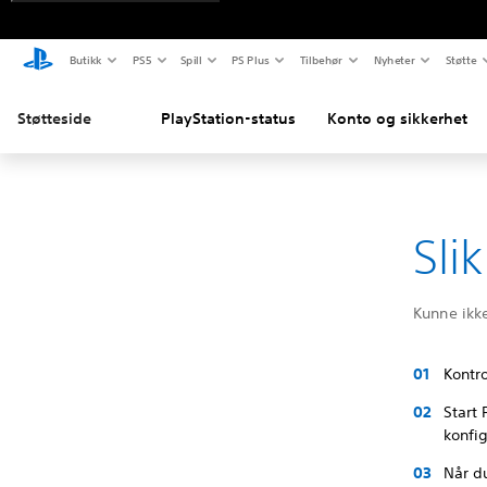
Butikk
PS5
Spill
PS Plus
Tilbehør
Nyheter
Støtte
Støtteside
PlayStation-status
Konto og sikkerhet
Sli
Kunne ikk
Kontro
Start 
konfig
Når du