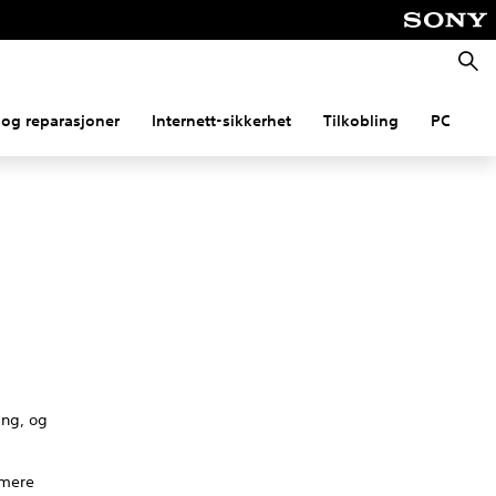
Søk
og reparasjoner
Internett-sikkerhet
Tilkobling
PC
ing, og
rmere