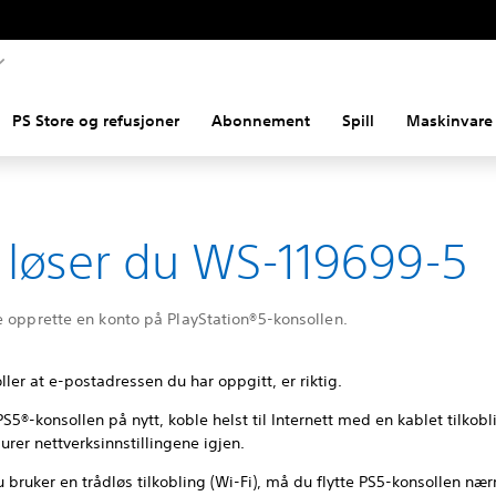
PS Store og refusjoner
Abonnement
Spill
Maskinvare 
k løser du WS-119699-5
e opprette en konto på PlayStation®5-konsollen.
ller at e-postadressen du har oppgitt, er riktig.
PS5®-konsollen på nytt, koble helst til Internett med en kablet tilkobl
urer nettverksinnstillingene igjen.
 bruker en trådløs tilkobling (Wi-Fi), må du flytte PS5-konsollen næ