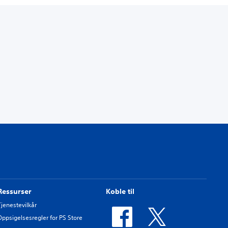
Ressurser
Koble til
Tjenestevilkår
Oppsigelsesregler for PS Store