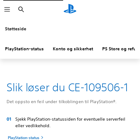
Søk
Støtteside
PlayStation-status
Konto og sikkerhet
PS Store og refus
Slik løser du CE-109506-1
Det oppsto en feil under tilkoblingen til PlayStation®.
Sjekk PlayStation-statussiden for eventuelle serverfeil
eller vedlikehold.
PlayStation-status