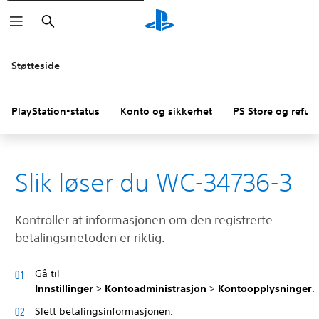
Søk
Støtteside
PlayStation-status
Konto og sikkerhet
PS Store og refus
Slik løser du WC-34736-3
Kontroller at informasjonen om den registrerte
betalingsmetoden er riktig.
Gå til
Innstillinger
>
Kontoadministrasjon
>
Kontoopplysninger
.
Slett betalingsinformasjonen.