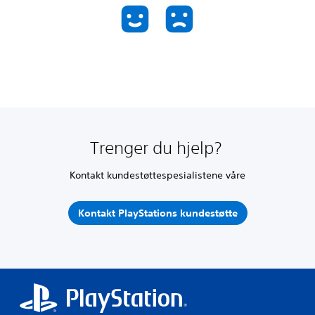
Trenger du hjelp?
Kontakt kundestøttespesialistene våre
Kontakt PlayStations kundestøtte