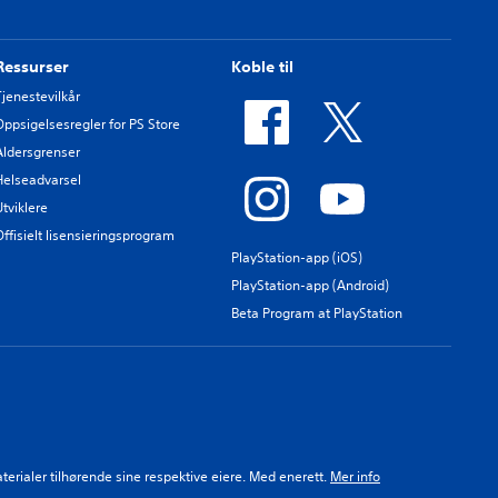
Ressurser
Koble til
Tjenestevilkår
Oppsigelsesregler for PS Store
Aldersgrenser
Helseadvarsel
Utviklere
Offisielt lisensieringsprogram
PlayStation-app (iOS)
PlayStation-app (Android)
Beta Program at PlayStation
aterialer tilhørende sine respektive eiere. Med enerett.
Mer info