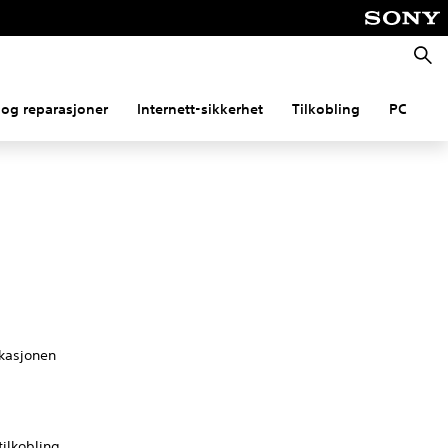
Søk
og reparasjoner
Internett-sikkerhet
Tilkobling
PC
ikasjonen
tilkobling