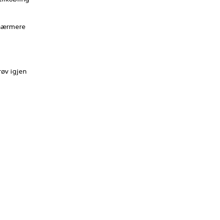
 nærmere
røv igjen