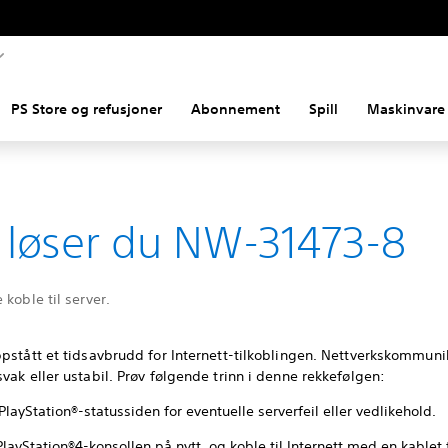
PS Store og refusjoner
Abonnement
Spill
Maskinvare 
k løser du NW-31473-8
 koble til server.
ppstått et tidsavbrudd for Internett-tilkoblingen. Nettverkskommun
vak eller ustabil. Prøv følgende trinn i denne rekkefølgen:
PlayStation®-statussiden for eventuelle serverfeil eller vedlikehold.
PlayStation®4-konsollen på nytt, og koble til Internett med en kablet 