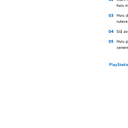
hvis m
Hvis d
rutere
Slå av
Hvis p
sener
PlayStati