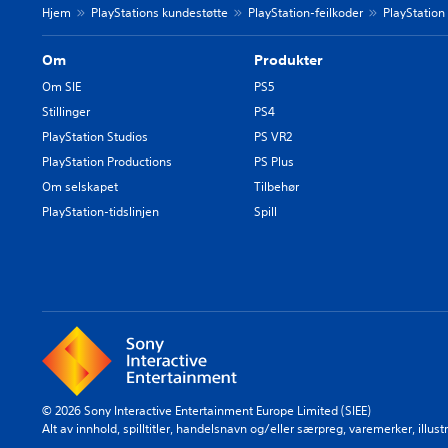
Hjem
PlayStations kundestøtte
PlayStation-feilkoder
PlayStation
Om
Produkter
Om SIE
PS5
Stillinger
PS4
PlayStation Studios
PS VR2
PlayStation Productions
PS Plus
Om selskapet
Tilbehør
PlayStation-tidslinjen
Spill
© 2026 Sony Interactive Entertainment Europe Limited (SIEE)
Alt av innhold, spilltitler, handelsnavn og/eller særpreg, varemerker, illu