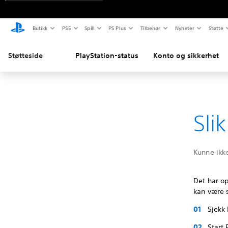
Butikk
PS5
Spill
PS Plus
Tilbehør
Nyheter
Støtte
Støtteside
PlayStation-status
Konto og sikkerhet
Sli
Kunne ikke
Det har o
kan være s
Sjekk 
Start 