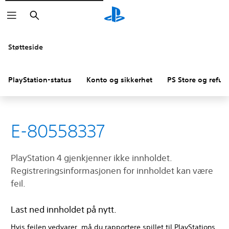
Søk
Støtteside
PlayStation-status
Konto og sikkerhet
PS Store og refus
E-80558337
PlayStation 4 gjenkjenner ikke innholdet.
Registreringsinformasjonen for innholdet kan være
feil.
Last ned innholdet på nytt.
Hvis feilen vedvarer, må du rapportere spillet til PlayStations