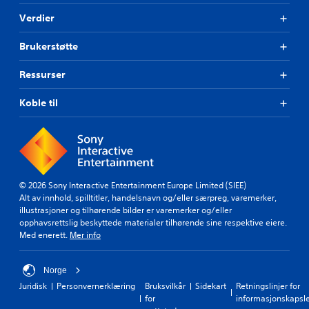
Verdier
Brukerstøtte
Ressurser
Koble til
© 2026 Sony Interactive Entertainment Europe Limited (SIEE)
Alt av innhold, spilltitler, handelsnavn og/eller særpreg, varemerker,
illustrasjoner og tilhørende bilder er varemerker og/eller
opphavsrettslig beskyttede materialer tilhørende sine respektive eiere.
Med enerett.
Mer info
Norge
Juridisk
Personvernerklæring
Bruksvilkår
Sidekart
Retningslinjer for
for
informasjonskapsl