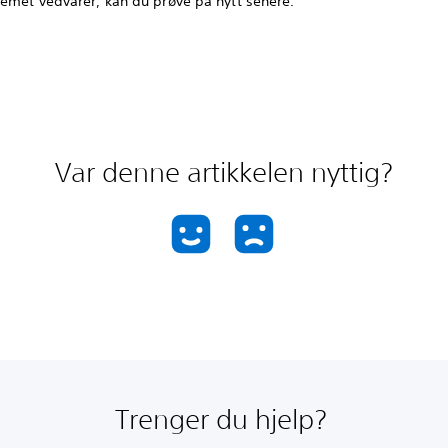
lemet vedvarer, kan du prøve på nytt senere.
Var denne artikkelen nyttig?
Trenger du hjelp?