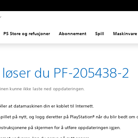
PS Store og refusjoner
Abonnement
Spill
Maskinvare 
k løser du PF-205438-2
nen kunne ikke laste ned oppdateringen.
ller at datamaskinen din er koblet til Internett.
spillet på nytt, og logg deretter på PlayStation® når du blir bedt om 
instruksjonene på skjermen for å utføre oppdateringen igjen.