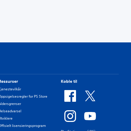
Ressurser
Koble til
Tjenestevilkår
Oppsigelsesregler for PS Store
Aldersgrenser
Helseadvarsel
Utviklere
Offisielt lisensieringsprogram