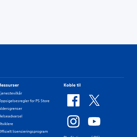
Ressurser
Koble til
Tjenestevilkår
Oppsigelsesregler for PS Store
Aldersgrenser
Helseadvarsel
Utviklere
Offisielt lisensieringsprogram