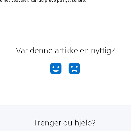
lemet vedvarer, kan du prøve på nytt senere.
Var denne artikkelen nyttig?
Trenger du hjelp?