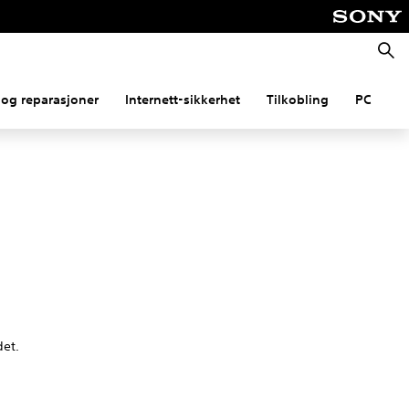
Søk
og reparasjoner
Internett-sikkerhet
Tilkobling
PC
det.