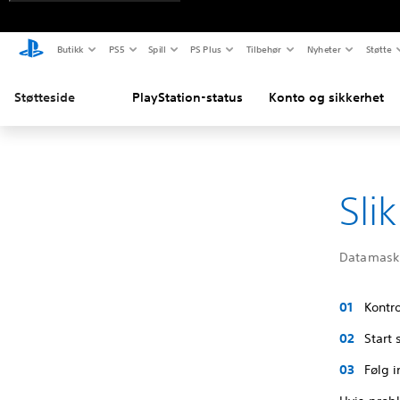
Butikk
PS5
Spill
PS Plus
Tilbehør
Nyheter
Støtte
Støtteside
PlayStation-status
Konto og sikkerhet
Sli
Datamaski
Kontro
Start 
Følg 