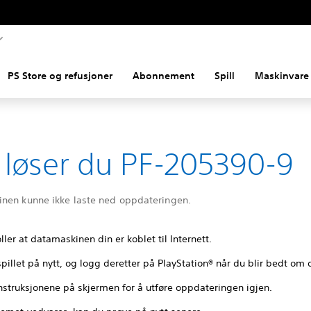
PS Store og refusjoner
Abonnement
Spill
Maskinvare 
k løser du PF-205390-9
nen kunne ikke laste ned oppdateringen.
ller at datamaskinen din er koblet til Internett.
spillet på nytt, og logg deretter på PlayStation® når du blir bedt om 
instruksjonene på skjermen for å utføre oppdateringen igjen.