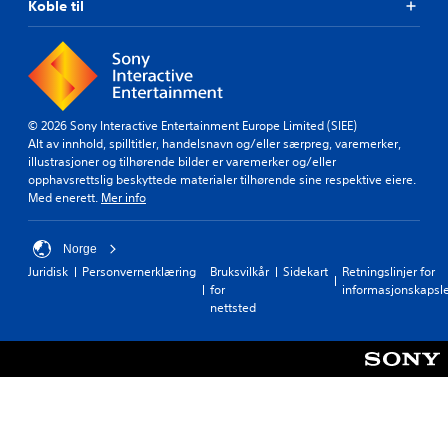
Koble til
© 2026 Sony Interactive Entertainment Europe Limited (SIEE)
Alt av innhold, spilltitler, handelsnavn og/eller særpreg, varemerker,
illustrasjoner og tilhørende bilder er varemerker og/eller
opphavsrettslig beskyttede materialer tilhørende sine respektive eiere.
Med enerett.
Mer info
Norge
Juridisk
Personvernerklæring
Bruksvilkår
Sidekart
Retningslinjer for
for
informasjonskapsl
nettsted