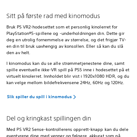
Sitt på første rad med kinomodus
Bruk PS VR2-hodesettet som et personlig kinolerret for
PlayStation®5-spillene og -underholdningen din. Dette gir
deg en utrolig fornemmelse av størrelse, og det frigjør TV-
en din til bruk uavhengig av konsollen. Eller så kan du slå
den av helt.
I kinomodus kan du se alle strømmetjenestene dine, samt
spille eventuelle ikke-VR spill på PS5 inne i hodesettet på et
virtuelt kinolerret. Innholdet blir vist i 1920x1080 HDR, og du
kan velge mellom bildefrekvensene 24Hz, 60Hz og 120Hz.
Slik spiller du spill i kinomodus
Del og kringkast spillingen din
Med PS VR2 Sense-kontrollerens opprett-knapp kan du dele
eventyrene dine med venner og følgere, akkurat som på