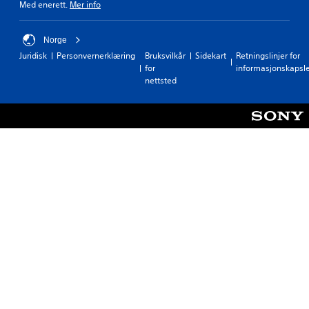
Med enerett.
Mer info
Norge
Juridisk
Personvernerklæring
Bruksvilkår
Sidekart
Retningslinjer for
for
informasjonskapsl
nettsted