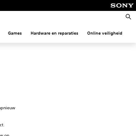
Zoeke
Games
Hardware en reparaties
Online veiligheid
Co
 opnieuw
ct.
uw op.