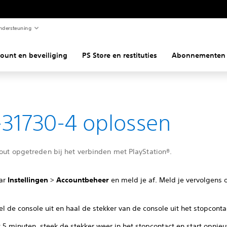
ndersteuning
ount en beveiliging
PS Store en restituties
Abonnementen
31730-4 oplossen
fout opgetreden bij het verbinden met PlayStation®.
ar
Instellingen
>
Accountbeheer
en meld je af. Meld je vervolgens
l de console uit en haal de stekker van de console uit het stopconta
 5 minuten, steek de stekker weer in het stopcontact en start opnie