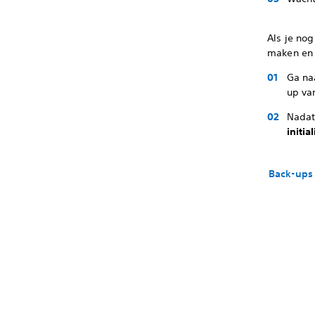
Als je no
maken en 
Ga na
up va
Nadat
initia
Back-ups