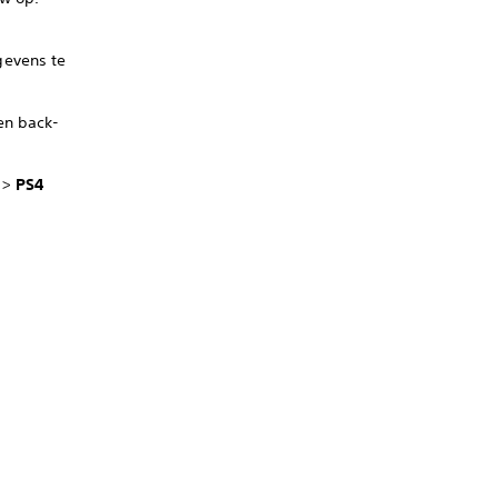
gevens te
en back-
>
PS4