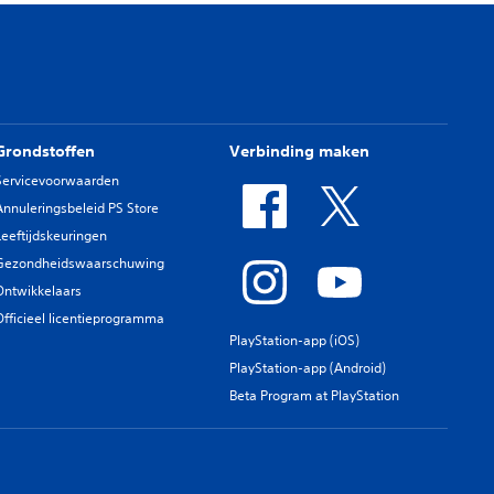
Grondstoffen
Verbinding maken
Servicevoorwaarden
Annuleringsbeleid PS Store
Leeftijdskeuringen
Gezondheidswaarschuwing
Ontwikkelaars
Officieel licentieprogramma
PlayStation-app (iOS)
PlayStation-app (Android)
Beta Program at PlayStation