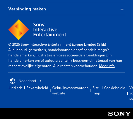
Verbinding maken
© 2026 Sony Interactive Entertainment Europe Limited (SIEE)
Alle inhoud, gametitels, handelsnamen en/of handelsimago's,
handelsmerken, illustraties en geassocieerde afbeeldingen zijn
handelsmerken en/of auteursrechtelijk beschermd materiaal van hun
respectievelijke eigenaren. Alle rechten voorbehouden.
Meer info
Nederland
Juridisch
Privacybeleid
Gebruiksvoorwaarden
Site
Cookiebeleid
V
website
map
vo
so