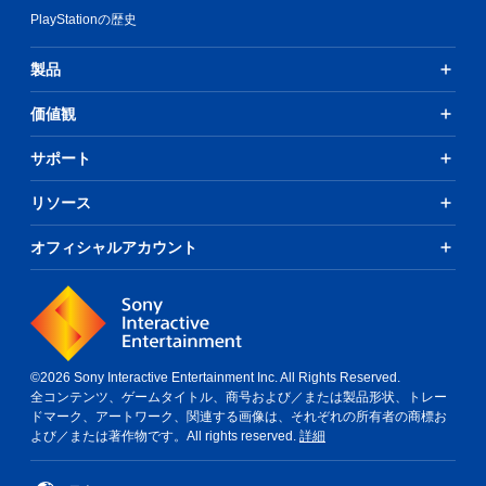
PlayStationの歴史
製品
価値観
サポート
リソース
オフィシャルアカウント
©2026 Sony Interactive Entertainment Inc. All Rights Reserved.
全コンテンツ、ゲームタイトル、商号および／または製品形状、トレー
ドマーク、アートワーク、関連する画像は、それぞれの所有者の商標お
よび／または著作物です。All rights reserved.
詳細