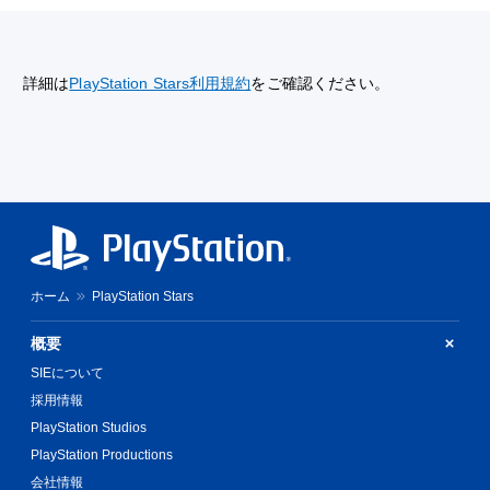
詳細は
PlayStation Stars利用規約
をご確認ください。
ホーム
PlayStation Stars
概要
SIEについて
採用情報
PlayStation Studios
PlayStation Productions
会社情報