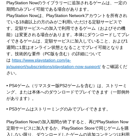
PlayStation Nowのライブラリーに追加されるゲームは、一定の
期間のみプレイ可能である場合があります。
PlayStation Nowは、PlayStation Networkアカウントを所有され
ている18歳以上の方のみがご利用いただける定額サービスで
す。定額サービスへの加入で利用できるゲーム（およびその機
能）は変更される場合があります。本体にダウンロードしてプレ
イできるゲームは、定額サービスに加入していること、および1
週間に1度はオンライン状態となることでプレイ可能となりま
す。技術的な要件（PC版を含む）の詳細について
は
https://www.playstation.com/ja-
jp/support/subscriptions/playstation-now-support/
をご確認くだ
さい。
• PS4ゲーム（リマスター版PS2ゲームを含む）は、ストリーミ
ング、または本体へのダウンロードでプレイできます（一部例外
があります）。
• PS3ゲームはストリーミングのみでプレイできます。
PlayStation Nowの加入期間が終了すると、再びPlayStation Now
定期サービスに加入するか、PlayStation Storeで同じゲームを購
入しない限り、ダウンロードしたゲームの追加コンテンツは利用