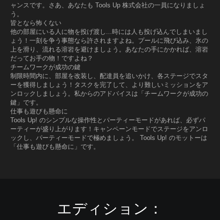
ャンスです。さあ、あなたも Tools Up 株式会社の一員になりましょ
う。
皆となら怖くない
他の部屋にいる人に物を投げ渡し...時には人も投げ込んでしまいまし
ょう！一刻を争う事態なら許されますよね。プールに飛び込み、氷の
上を滑り、流れる溶岩を避けましょう。あなたの手にかかれば、溶岩
だってお手の物！ですよね？
チームワークが成功の鍵
制限時間内に、部屋を改装し、配達員を追いかけ、各ステージでスタ
ーを獲得しましょう！タスクを完了して、より難しいミッションをア
ンロックしましょう。私からのアドバイスは「チームワークが成功の
鍵」です。
仕事も遊びも懸命に
Tools Up! のシンプルな操作性とパーティーモードがあれば、必ずパ
ーティーが盛り上がります！キャンペーンモードでステージをアンロ
ックし、パーティーモードで極めましょう。 Tools Up! のモットーは
「仕事も遊びも懸命に」です。
エディション：