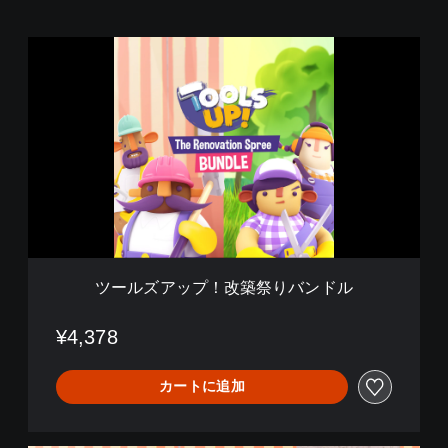
ツ
ー
ル
ズ
ア
ッ
プ
！
改
築
祭
り
バ
ツールズアップ！改築祭りバンドル
ン
ド
ル
¥4,378
カートに追加