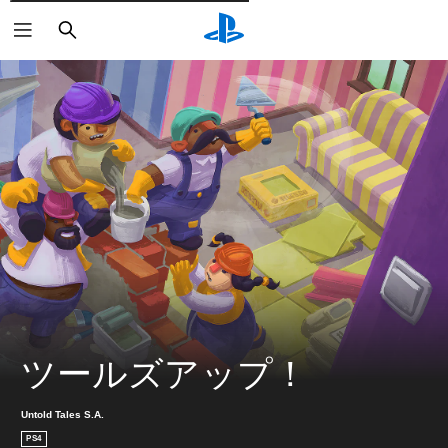
検
索
ツールズアップ！
Untold Tales S.A.
PS4