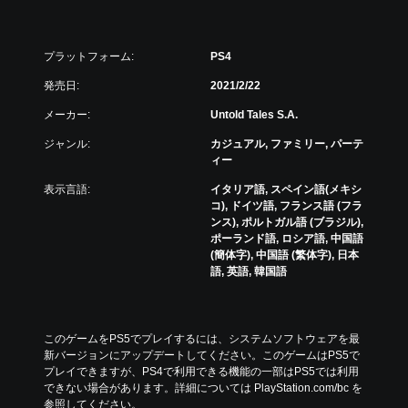
プラットフォーム:
PS4
発売日:
2021/2/22
メーカー:
Untold Tales S.A.
ジャンル:
カジュアル, ファミリー, パーテ
ィー
表示言語:
イタリア語, スペイン語(メキシ
コ), ドイツ語, フランス語 (フラ
ンス), ポルトガル語 (ブラジル),
ポーランド語, ロシア語, 中国語
(簡体字), 中国語 (繁体字), 日本
語, 英語, 韓国語
このゲームをPS5でプレイするには、システムソフトウェアを最
新バージョンにアップデートしてください。このゲームはPS5で
プレイできますが、PS4で利用できる機能の一部はPS5では利用
できない場合があります。詳細については PlayStation.com/bc を
参照してください。