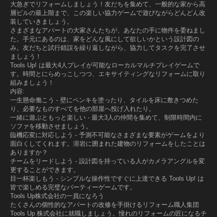
大急ぎでリフォームしましょう！友だちを集めて、一般的な家から高
層ビルの最上階まで、この楽しい協力ゲームで遊びながらどんどん改
装していきましょう。
さまざまなアパートの大家さんたちが、あなたの手に物件を委ねまし
た。手元にあるのは、家をどんな風にして欲しいかという設計図の
み。友だちと試行錯誤を繰り返しながら、協力してタスクを完了させ
ましょう！
Tools Up! は最大4人プレイが可能なローカルマルチプレイゲームで
す。時間とにらめっこしつつ、エキサイティングなリフォームに取り
組みましょう！
内容:
一生懸命働こう - 壁にペンキを塗ったり、タイルを床に敷きつめた
り、必要なものすべてを他の部屋へ投げ入れたり。
一緒に遊ぶともっと楽しい - 最大3人の仲間を集めて、制限時間内に
ソファを移動させましょう。
臨機応変に対応しよう - 予測不可能なさまざまな要素がゲームをより
面白くしてくれます。溶岩に囲まれた建物のリフォームをしたことは
ありますか？
チームをリードしよう - 設計図を持っている人がカメラアングルを変
更することができます。
目一杯楽しもう - シンプルな操作性ですぐに上達できる Tools Up! は
皆で楽しめる完璧なパーティーゲームです。
Tools Up株式会社の一員になろう
たくさんの個性的なアパートの改修を手掛けるリフォーム職人集団
Tools Up 株式会社に就職しましょう。憧れのリフォームの匠になるチ