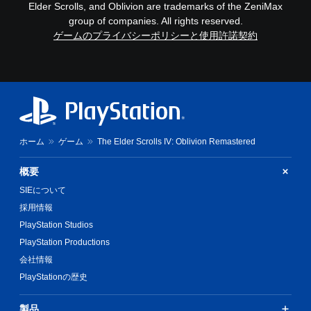
Elder Scrolls, and Oblivion are trademarks of the ZeniMax
セ
を
group of companies. All rights reserved.
ー
連
ブ
ゲームのプライバシーポリシーと使用許諾契約
打
し
せ
た
ず
と
に
こ
プ
ろ
レ
か
ら
イ
ゲ
可
ホーム
ゲーム
The Elder Scrolls IV: Oblivion Remastered
ー
能
ム
ボ
概要
を
タ
再
SIEについて
ン
開
を
採用情報
で
連
き
PlayStation Studios
打
ま
PlayStation Productions
し
す
た
。
会社情報
り
PlayStationの歴史
、
制
限
製品