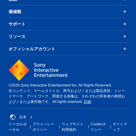
時
間
価値観
内
に
サポート
ボ
タ
ン
リソース
を
押
オフィシャルアカウント
し
た
り
す
る
こ
と
©2026 Sony Interactive Entertainment Inc. All Rights Reserved.
な
全コンテンツ、ゲームタイトル、商号および／または製品形状、トレー
く
ドマーク、アートワーク、関連する画像は、それぞれの所有者の商標お
、
よび／または著作物です。All rights reserved.
詳細
ゲ
ー
日本
ム
の
リーガルポ
プライバシー
ウェブサイト
Cookieポ
サイトマ
プ
ータル
ポリシー
利用規約
リシー
ップ
レ