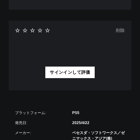
ト
ま
ら
リ
す
ゆ
ア
。
る
ル
場
情
所
ス
報
削除
か
テ
を
ら
い
ィ
音
つ
ッ
が
で
ク
聞
も
こ
操
見
え
作
ら
る
の
サインインして評価
れ
よ
反
ま
う
転
す
に
（
。
し
基
ま
本
す
手
）
。
動
プラットフォーム:
PS5
ス
セ
テ
発売日:
2025/4/22
ー
ィ
ブ
メーカー:
ベセスダ・ソフトワークス／ゼ
ッ
自
ニマックス・アジア(株)
ク