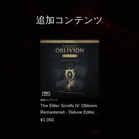
追加コンテンツ
PS5
追加コンテンツ
The Elder Scrolls IV: Oblivion
Remastered - Deluxe Edition
Upgrade
¥1,050