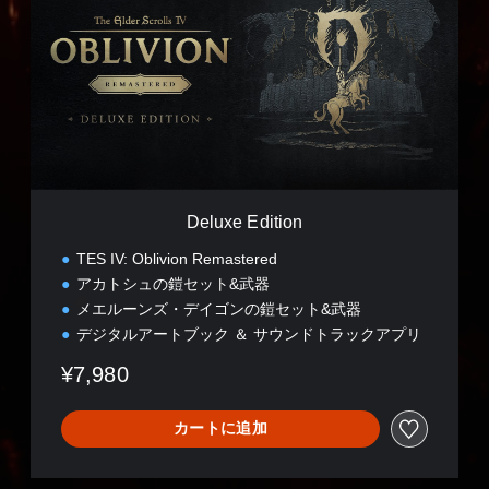
l
u
x
e
E
d
i
t
i
o
n
Deluxe Edition
TES IV: Oblivion Remastered
アカトシュの鎧セット&武器
メエルーンズ・デイゴンの鎧セット&武器
デジタルアートブック ＆ サウンドトラックアプリ
¥7,980
カートに追加