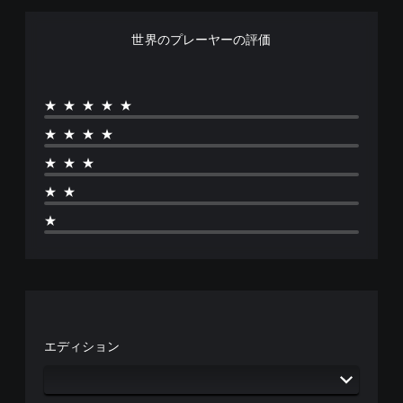
音
法
作
声
を
方
世界のプレーヤーの評価
を
変
法
出
更
の
力
で
確
す
き
認
★★★★★
る
ま
よ
す
ゲ
★★★★
う
。
ー
設
ム
★★★
定
の
ス
で
★★
操
テ
き
作
ィ
★
ま
方
す
ッ
法
。
ク
を
の
い
つ
感
3
で
度
D
も
調
オ
見
整
エディション
ー
ら
（
デ
れ
基
ィ
ま
本
オ
す