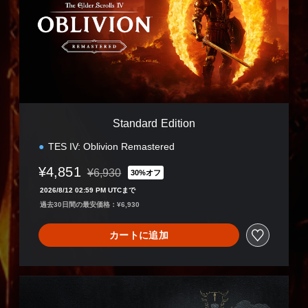
d
a
r
d
E
d
i
t
i
Standard Edition
o
n
TES IV: Oblivion Remastered
¥4,851
¥6,930
30%オフ
通常価格¥6,930より値引き
2026/8/12 02:59 PM UTCまで
過去30日間の最安価格：¥6,930
カートに追加
D
e