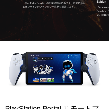
Edition
「The Elder Scrolls」の伝承や神話に基づく、広大に広が
るオンラインのファンタジー世界を探索しよう。
『Anniver
Scrolls 
ン、既存お
PlayStation Portal リモートプ