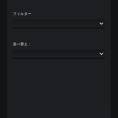
）
。
3
ス
D
フィルター
テ
オ
チ
ィ
ー
ュ
ッ
デ
ー
ク
ィ
ト
の
オ
リ
感
で
ア
並べ替え：
度
音
ル
を
声
い
の
を
く
出
確
つ
力
認
か
し
ゲ
の
て
ー
オ
、
ム
プ
あ
プ
シ
な
レ
ョ
た
イ
ン
の
の
か
周
チ
ら
囲
ュ
選
の
ー
べ
あ