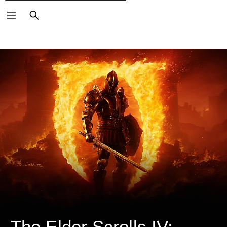
検
索
The Elder Scrolls IV: 