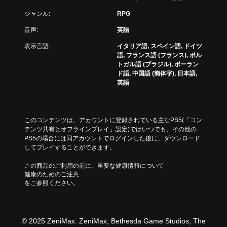
分
操
ジャンル:
RPG
の
作
好
の
音声:
英語
き
反
な
転
表示言語:
イタリア語, スペイン語, ドイツ
タ
オ
語, フランス語 (フランス), ポル
イ
プ
トガル語 (ブラジル), ポーラン
ミ
シ
ド語, 中国語 (簡体字), 日本語,
ン
ョ
英語
グ
ン
で
が
ゲ
用
ー
意
このコンテンツは、アカウントに登録されている主なPS5(「コン
ム
さ
テンツ共有とオフラインプレイ」設定)ではいつでも、その他の
を
れ
PS5の場合には同アカウントでログインした後に、ダウンロード
セ
て
してプレイすることができます。
ー
い
ブ
ま
この商品のご利用の前に、重要な健康情報について
し
す
健康のためのご注意
て
。
をご参照ください。
中
断
ボ
で
タ
き
© 2025 ZeniMax. ZeniMax, Bethesda Game Studios, The
、
ン