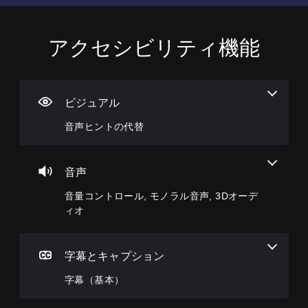
アクセシビリティ機能
音
音
字
ボ
難
声
量
幕
タ
易
ヒ
コ
（
ン
度
ン
ン
基
割
調
ト
ト
本
り
整
ビジュアル
の
ロ
）
当
（
音声ヒントの代替
代
ー
て
基
主
替
ル
の
本
要
変
）
な
音
個
ス
更
声
々
音声
ゲ
ト
（
に
の
ー
ー
音量コントロール, モノラル音声, 3Dオーデ
よ
音
基
ム
リ
る
量
本
の
ィオ
ー
ヒ
を
難
）
と
ン
下
易
プ
キ
ト
げ
度
リ
ャ
字幕とキャプション
を
た
を
セ
ラ
、
り
変
ッ
字幕（基本）
ク
画
消
更
ト
タ
面
音
し
の
ー
表
で