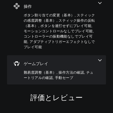
て
レ
の
示
き
、
操作
イ
み
や
ま
ゲ
ア
字
コ
す
ー
ボタン割り当ての変更（基本）, スティック
ウ
幕
ン
。
ム
の感度調整（基本）, スティック操作の反転
ト
が
ト
全
を
（基本）, ボタンを連打せずにプレイ可能,
表
ロ
体
モ
使
示
モーションコントロールなしでプレイ可能,
ー
の
ノ
っ
さ
ラ
コントローラーの振動機能なしでプレイ可
難
た
ラ
れ
ー
易
能, アダプティブトリガーエフェクトなしで
り
ま
ル
の
度
プレイ可能
、
す
振
音
を
ボ
。
動
声
下
タ
で
げ
す
ン
も
ゲームプレイ
る
べ
配
通
こ
て
置
難易度調整（基本）, 操作方法の確認, チュ
知
と
の
を
で
が
ートリアルの確認, 手動セーブ
ス
編
き
で
ピ
集
ま
き
ー
し
す
ま
カ
て
。
評価とレビュー
す
ー
、
。
で
操
同
作
じ
方
操