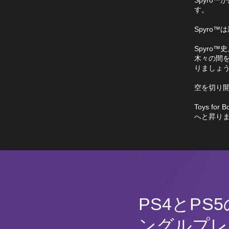
す。
Spyro
Spyro
木々の間
りましょ
空を切り
Toys 
へと昇り
PS4とPS
ングルプレ