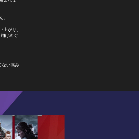
ん。
舞い上がり、
を翔けめぐ
つてない高み