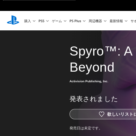
購入
PS5
ゲーム
PS Plus
周辺機器
最新情報
サ
Spyro™: A
Beyond
Activision Publishing, Inc.
発表されました
欲しいリスト
発売日は未定です。