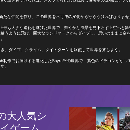
™は新たな仲間を作り、この世界を不可逆の変化から守らなければなりませ
™史上最も大胆な進化を遂げた世界で、鮮やかな風景を見下ろす上空へと
を縫うように飛び、巨大なランドマークからダイブし、思いのままに空
う。
開き、ダイブ、クライム、タイトターンを駆使して世界を旅しよう。
for Bob制作でお届けする進化したSpyro™の世界で、紫色のドラゴンがか
ます。
5の大人気シ
イゲーム