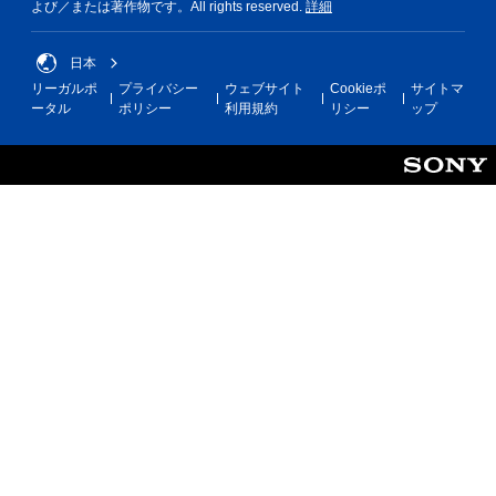
よび／または著作物です。All rights reserved.
詳細
ま
す
。
日本
リーガルポ
プライバシー
ウェブサイト
Cookieポ
サイトマ
ータル
ポリシー
利用規約
リシー
ップ