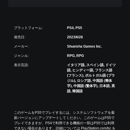
レ
イ
の
チ
ュ
プラットフォーム:
PS4, PS5
ー
ト
発売日:
2023/6/26
リ
ア
メーカー:
Shueisha Games Inc.
ル
ジャンル:
RPG, RPG
情
報
表示言語:
イタリア語, スペイン語, ドイツ
を
語, ヒンディー語, フランス語
い
(フランス), ポルトガル語 (ブラ
つ
ジル), ロシア語, 中国語 (簡体
で
字), 中国語 (繁体字), 日本語, 英
も
語, 韓国語
見
ら
れ
ま
このゲームをPS5でプレイするには、システムソフトウェアを最
す
新バージョンにアップデートしてください。このゲームはPS5で
。
プレイできますが、PS4で利用できる機能の一部はPS5では利用
できない場合があります。詳細については PlayStation.com/bc を