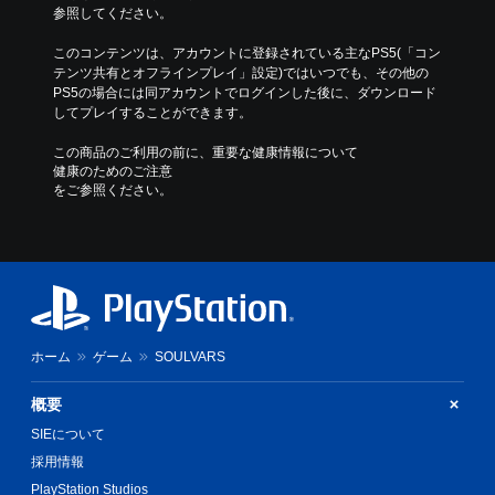
手
参照してください。
動
このコンテンツは、アカウントに登録されている主なPS5(「コン
セ
テンツ共有とオフラインプレイ」設定)ではいつでも、その他の
ー
PS5の場合には同アカウントでログインした後に、ダウンロード
ブ
してプレイすることができます。
自
分
この商品のご利用の前に、重要な健康情報について
の
健康のためのご注意
好
をご参照ください。
き
な
タ
イ
ミ
ン
グ
で
ホーム
ゲーム
SOULVARS
ゲ
ー
概要
ム
を
SIEについて
セ
採用情報
ー
ブ
PlayStation Studios