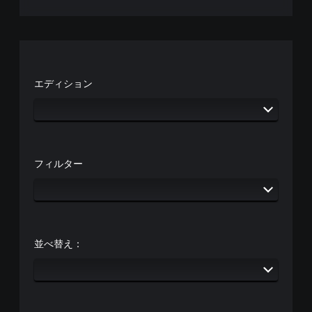
き
ま
す
。
操
エディション
作
方
法
の
確
フィルター
認
ゲ
ー
ム
の
操
並べ替え：
作
方
法
を
い
つ