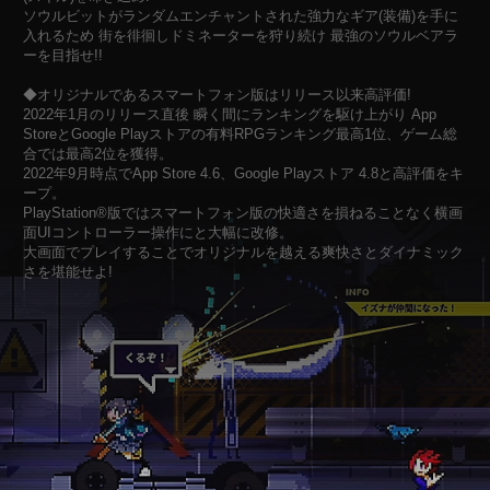
ソウルビットがランダムエンチャントされた強力なギア(装備)を手に
入れるため 街を徘徊しドミネーターを狩り続け 最強のソウルベアラ
ーを目指せ!!
◆オリジナルであるスマートフォン版はリリース以来高評価!
2022年1月のリリース直後 瞬く間にランキングを駆け上がり App
StoreとGoogle Playストアの有料RPGランキング最高1位、ゲーム総
合では最高2位を獲得。
2022年9月時点でApp Store 4.6、Google Playストア 4.8と高評価をキ
ープ。
PlayStation®版ではスマートフォン版の快適さを損ねることなく横画
面UIコントローラー操作にと大幅に改修。
大画面でプレイすることでオリジナルを越える爽快さとダイナミック
さを堪能せよ!