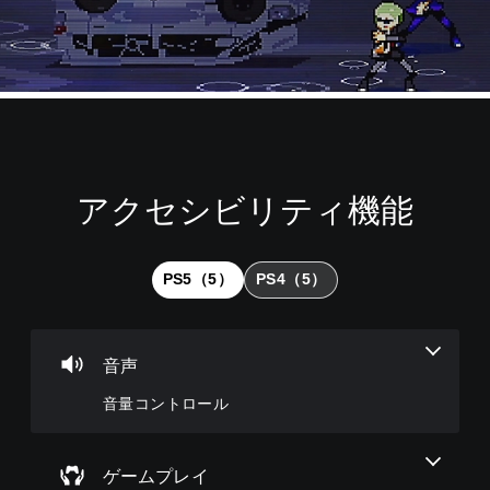
アクセシビリティ機能
音
難
量
易
コ
度
ン
調
PS5（5）
PS4（5）
ト
整
ロ
（
ー
基
ル
本
音声
）
個
音量コントロール
々
ゲ
の
ー
音
ム
量
の
ゲームプレイ
を
難