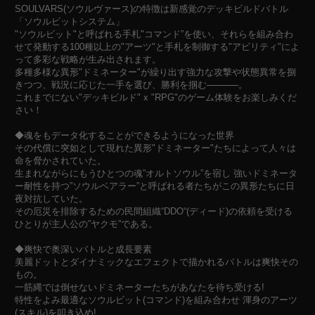
SOULVARS(ソウルヴァース)の特徴は新感覚のデッキビルドバトル
「ソウルビットシステム」
"ソウルビット"と呼ばれる手札"コマンド”を使い、それらを組み合わ
せて発動する100種以上の"アーツ"と手札を制御する"アビリティ"によ
って多彩な戦略が生み出されます。
多種多様な異形"ドミネーター"が繰り出す強力な攻撃や状態異常を捌
きつつ、戦況に応じた一手を選び、勝利を掴む─────。
これまでにない"デッキビルド" x "RPG"のゲーム体験をお楽しみくだ
さい！
◆魂をもデータ化することができるようになった世界
その代償に突如として現れた異形"ドミネーター"たちによって人々は
命を脅かされていた。
生まれながらにもうひとつの魂”オルトソウル”を宿し 強いドミネータ
ー耐性を持つ”ソウルベアラー”と呼ばれる者たちがこの異形たちに日
夜対抗していた。
その厄災を排除するための民間組織“DDO“(ディード)の依頼を受ける
ひとりが主人公の”ヤクモ”である。
◆爽快で奥深いバトルと成長要素
美麗ドットとダイナミックなエフェクトで描かれるバトルは爽快その
もの。
一筋縄では倒せないドミネーターたちがあなたを待ち受ける!
特性をよみ最適なソウルビット(コマンド)を組み合わせ 渾身のアーツ
(スキル)を叩き込め!