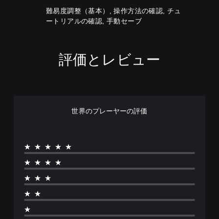
下
易
難易度調整（基本）, 操作方法の確認, チュ
げ
度
ートリアルの確認, 手動セーブ
た
を
り
変
消
更
音
し
評価とレビュー
で
て
き
、
ま
ゲ
す
ー
。
ム
全
世界のプレーヤーの評価
体
の
難
易
★★★★★
度
を
★★★★
下
げ
★★★
る
こ
★★
と
★
が
で