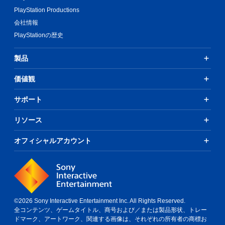
し
PlayStation Productions
て
会社情報
中
断
PlayStationの歴史
で
き
製品
、
セ
ー
価値観
ブ
し
サポート
た
と
リソース
こ
ろ
オフィシャルアカウント
か
ら
ゲ
ー
ム
を
再
©2026 Sony Interactive Entertainment Inc. All Rights Reserved.
開
全コンテンツ、ゲームタイトル、商号および／または製品形状、トレー
で
ドマーク、アートワーク、関連する画像は、それぞれの所有者の商標お
き