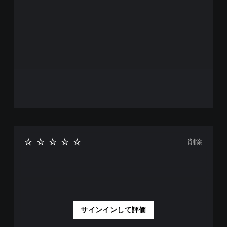
で
も
見
ら
れ
ま
す
。
チ
ュ
ー
ト
リ
削除
ア
ル
の
確
認
ゲ
ー
サインインして評価
ム
プ