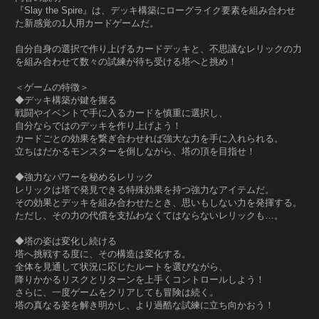
『Slay the Spire』は、デッキ構築にローグライク要素を組み合わせ
た新感覚の1人用カードゲームだ。
自分自身の選択で作り上げるカードデッキと、不思議なレリックの力
を組み合わせて数々の試練が待ち受ける塔へと挑め！
＜ゲームの特徴＞
◆デッキ構築が鍵を握る
戦闘やイベントで手に入るカードを慎重に選択し、
自分ならではのデッキを作り上げよう！
カードごとの効果を繋ぎ合わせれば強大な力を手に入れられる。
立ちはだかるモンスターを倒しながら、塔の頂を目指せ！
◆強力なパワーを秘めるレリック
レリックは塔で発見できる特殊効果を持つ強力なアイテムだ。
その効果とデッキを組み合わせたとき、思いもしない力を発揮する。
ただし、その力の代償を支払わなくてはならないレリックも…。
◆塔の姿は変化し続ける
塔へ挑戦する度に、その構造は変化する。
全体を見通して状況に応じたルートを選びながら、
降りかかるリスクとリターンを上手くコントロールしよう！
さらに、一度ゲームをクリアしても冒険は続く。
塔の真なる姿を解き明かし、より過酷な試練に立ち向かおう！