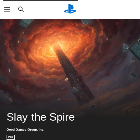
検
索
Slay the Spire
Good Games Group, Inc.
PS4