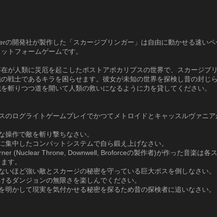
Voiderの開発社が製作した「スカージブリンガー」は自由に動かせる速い
ラットフォームゲームです。
存在が人類に災厄を起こしたポストアポカリプスの世界で、スカージブ
強の戦士であるキラを困らせます。彼女が未知の世界を探検し昔の封じ
械を斬りつつ道を開いて人類の救いになるように力を貸してください。
ースのログライトゲームプレイでかつてメトロイドとキャッスルヴァニア
ズな操作で敵を斬り撃ちなさい。
撃に集中したコンバットシステムで自ら鍛え上げなさい。
Turner (Nuclear Throne, Downwell, Broforceの製作者)が作った音楽
ります。
れないほど強い敵とスカージの秘密を守っている巨大ボスを倒しなさい。
続けるダンジョンの無限さを楽しんでください。
リを明かして現実を気付かせる秘密を探るため昔の探検者に追いなさい。