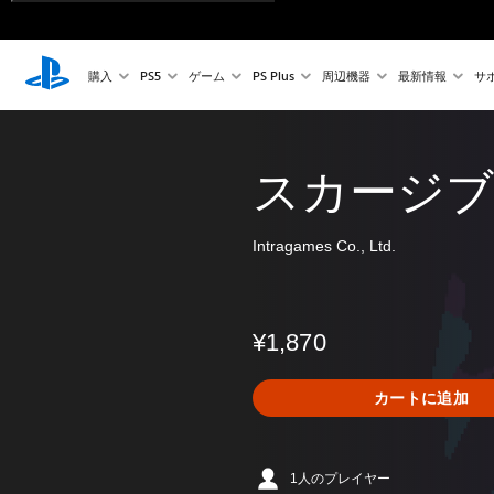
購入
PS5
ゲーム
PS Plus
周辺機器
最新情報
サ
スカージブ
Intragames Co., Ltd.
¥1,870
カートに追加
1人のプレイヤー