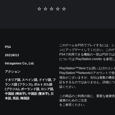
このゲームをPS5でプレイするには、
PS4
ンにアップデートしてください。このゲ
PS4で利用できる機能の一部はPS5で
2021/6/13
については PlayStation.com/bc を
Intragames Co., Ltd.
PlayStation™Storeでお買い上げの
アクション
PlayStation™Networkのアカ
場合がございますが、当社は複数の機器
イタリア語, スペイン語, ドイツ語, フ
証をするものではありません。詳細について
ランス語 (フランス), ポルトガル語
認ください。
(ブラジル), ポーランド語, ロシア語,
中国語 (簡体字), 中国語 (繁体字), 日
この商品のご利用の前に、重要な健康情
本語, 英語, 韓国語
健康のためのご注意
をご参照ください。