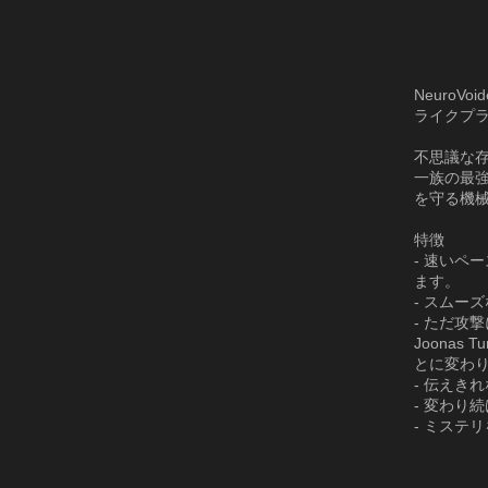
Neuro
ライクプ
不思議な
一族の最
を守る機
特徴
- 速いペ
ます。
- スムー
- ただ攻
Joonas 
とに変わ
- 伝えき
- 変わり
- ミステ