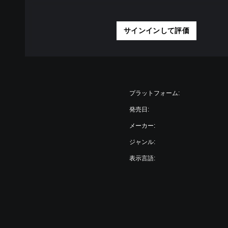
サインインして評価
プラットフォーム:
発売日:
メーカー:
ジャンル:
表示言語: