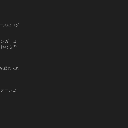
ペースのログ
リンガーは
られたもの
が感じられ
は各ステージご