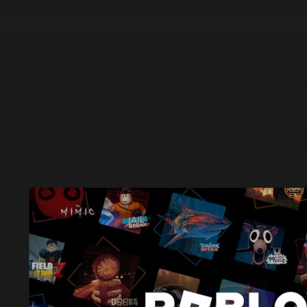
R
o
b
l
o
x
(
ロ