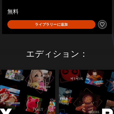
無料
ライブラリーに追加
エディション：
R
o
b
l
o
x
(
ロ