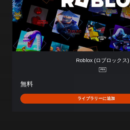
ブ
ロ
ッ
ク
ス
)
Roblox (ロブロックス)
PS5
無料
ライブラリーに追加