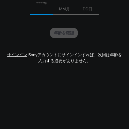
YYYY年
MM月
DD日
年齢を確認
サインイン
Sonyアカウントにサインインすれば、次回は年齢を
入力する必要がありません。