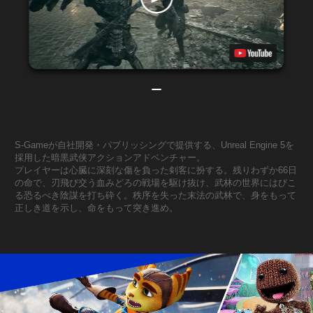
S-Gameが自社開発・パブリッシングで提供する、Unreal Engine 5を
採用した暗黒武侠アクションアドベンチャー。
プレイヤーは心臓に深刻な傷を負った剣客に扮する。残りわずか66日
の命で、刃飛び交う血みどろの戦場を駆け抜け、武林の世界にはびこ
る恐るべき陰謀を打ち砕く。秩序を失った末法の武林で、身をもって
正しき道を示し、命をもって突き進め。