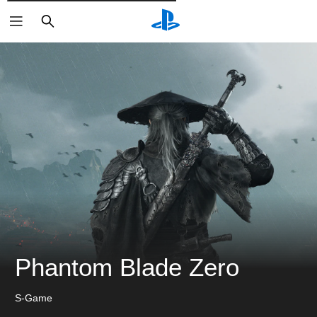
検
索
Phantom Blade Zero
S-Game