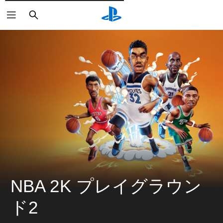
検
索
NBA 2K プレイグラウン
ド2