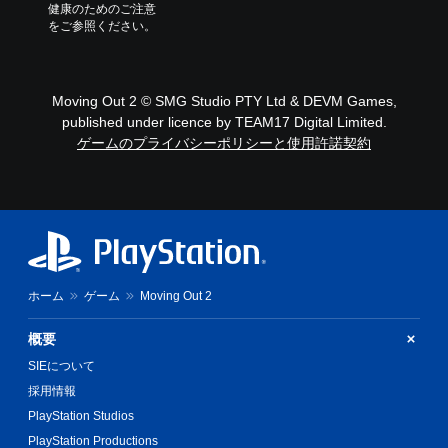
に
レ
健康のためのご注意
影
をご参照ください。
イ
響
可
し
能
な
モ
い
Moving Out 2 © SMG Studio PTY Ltd & DEVM Games,
ー
、
published under licence by TEAM17 Digital Limited.
シ
練
ゲームのプライバシーポリシーと使用許諾契約
ョ
習
ン
用
コ
の
ン
モ
ト
ー
ロ
ド
ー
が
ル
用
を
意
ホーム
ゲーム
Moving Out 2
使
さ
わ
れ
概要
ず
て
に
い
SIEについて
ゲ
ま
採用情報
ー
す
PlayStation Studios
ム
。
を
PlayStation Productions