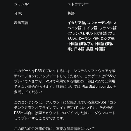
作
も
ジャンル:
ストラテジー
が
見
で
音声:
英語
ら
き
れ
ま
表示言語:
イタリア語, スウェーデン語, ス
ま
す
ペイン語, ドイツ語, フランス語
す
。
(フランス), ポルトガル語 (ブラ
。
ジル), ポーランド語, ロシア語,
中国語 (簡体字), 中国語 (繁体
モ
練
字), 日本語, 英語, 韓国語
ー
習
シ
モ
ョ
ー
ン
このゲームをPS5でプレイするには、システムソフトウェアを最
ド
コ
新バージョンにアップデートしてください。このゲームはPS5で
ゲ
ン
プレイできますが、PS4で利用できる機能の一部はPS5では利用
ー
ト
できない場合があります。詳細については PlayStation.com/bc を
ム
参照してください。
ロ
の
ー
メ
このコンテンツは、アカウントに登録されている主なPS5(「コン
ル
イ
テンツ共有とオフラインプレイ」設定)ではいつでも、その他の
な
ン
PS5の場合には同アカウントでログインした後に、ダウンロード
し
プ
してプレイすることができます。
で
レ
プ
イ
この商品のご利用の前に、重要な健康情報について