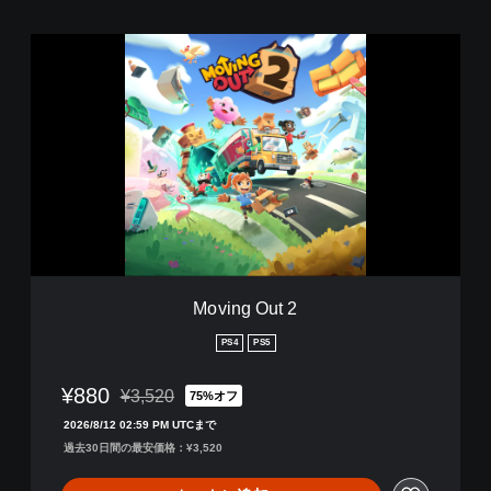
M
o
v
i
n
g
O
u
t
2
Moving Out 2
PS4
PS5
¥880
¥3,520
75%オフ
通常価格¥3,520より値引き
2026/8/12 02:59 PM UTCまで
過去30日間の最安価格：¥3,520