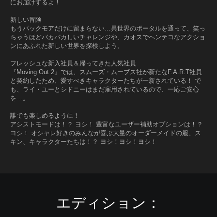
にお届けするよ！
新しい冒険
もうパックモアだけに留まらない…異世界のポータルを通って、笑っ
ちゃうほどバカバカしいチャレンジや、カオスでヘンテコなアクショ
ンにあふれた新しい世界を探検しよう。
フレッシュな新入社員＆帰ってきた人気社員
『Moving Out 2』では、スムーズ・ムーブス社が新たなF.A.R.T社員
と契約したため、愛すべきキャラクターたちが一新されている！ で
も、ライ・ユーとシドニーはまだ雇用されているので、一応ご安心
を…。
誰でも楽しめるように！
アシストモードは！？ ヨシ！ 豊富なユーザー補助オプションは！？
ヨシ！ オシャレ好きのみんなが喜ぶ大量のオーダーメイドの服、ス
キン、キャラクターたちは！？ ヨシ！ヨシ！ヨシ！
エディション：