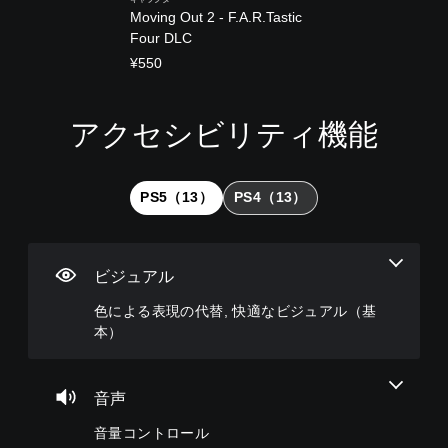
Moving Out 2 - F.A.R.Tastic
Four DLC
¥550
アクセシビリティ機能
色
音
ボ
難
に
量
タ
易
よ
コ
ン
度
る
ン
割
調
PS5（13）
PS4（13）
表
ト
り
整
現
ロ
当
（
の
ー
て
詳
代
ル
の
細
ビジュアル
替
変
）
個
更
色による表現の代替, 快適なビジュアル（基
々
色
ゲ
（
本）
の
に
ー
音
基
依
ム
量
存
本
の
を
せ
難
）
音声
下
ず
易
プ
げ
に
度
音量コントロール
リ
た
ゲ
を