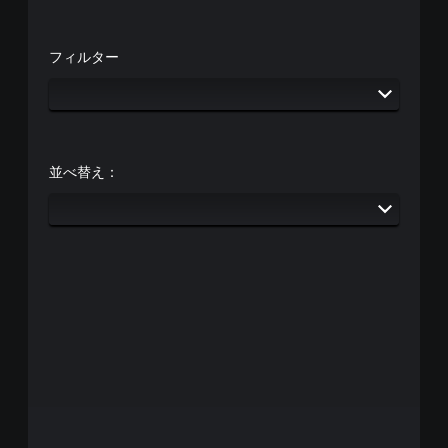
プ
ラ
ム
の
レ
の
動
イ
操
き
フィルター
可
作
や
能
方
ゲ
法
ボ
ー
を
タ
ム
い
ン
プ
つ
を
レ
並べ替え：
で
連
イ
も
打
中
見
し
の
ら
た
エ
れ
り
フ
ま
、
ェ
す
制
ク
。
限
ト
時
に
間
よ
チ
内
る
ュ
に
視
ー
ボ
覚
ト
タ
的
リ
ン
な
ア
を