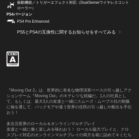
振動機能／トリガーエフェクト対応（DualSenseワイヤレスコント
ローラー）
PS4バージョン
PS4 Pro Enhanced
PS5とPS4の互換性に関するお知らせをすべてみる
『Moving Out 2』は、世界的に有名な物理演算ベースの引っ越しアク
ションゲーム『Moving Out』のキテレツな続編だ。1人の社員とし
て、もしくは、最大3人の友達と一緒にスムーズ・ムーブス社の制服
に袖を通して、パックモアや違う世界の住民の引っ越しや船出を手伝
おう！
多次元世界のローカル＆オンラインマルチプレイ
友達と一緒に働く楽しみを味わおう！ ローカル協力プレイと、クロ
スプレイ対応のオンラインマルチプレイの両方を箱に詰めてキミたち