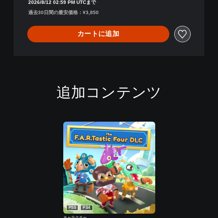
2026/8/12 02:59 PM UTCまで
i
過去30日間の最安価格：¥3,850
t
i
カートに追加
o
n
追加コンテンツ
PS5
PS4
キャラクター