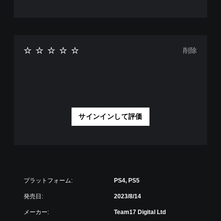
不
ル
押
快
し
の
感
た
確
を
り
感
認
す
じ
削除
ゲ
る
る
ー
こ
こ
ム
と
と
プ
な
な
レ
く
く
イ
、
プ
の
ゲ
レ
チ
ー
サインインして評価
イ
ュ
ム
で
ー
の
き
ト
プ
ま
リ
レ
す
ア
イ
。
ル
や
情
メ
プラットフォーム:
PS4, PS5
報
ニ
を
ュ
発売日:
2023/8/14
い
ー
つ
メーカー:
Team17 Digital Ltd
操
で