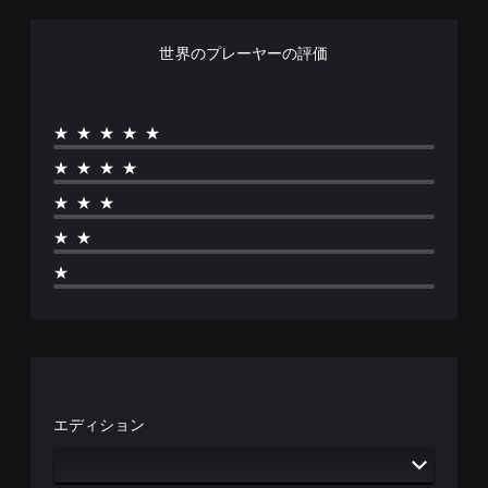
、
変
を
操
更
プ
作
世界のプレーヤーの評価
で
レ
方
き
イ
法
ま
し
を
す
や
変
★★★★★
。
す
更
く
で
★★★★
で
快
き
き
★★★
ま
適
ま
す
な
す
★★
。
ビ
。
ジ
★
ュ
ボ
操
ア
タ
作
ル
ン
方
（
を
法
基
連
の
本
打
確
）
せ
エディション
認
ず
カ
ゲ
に
メ
ー