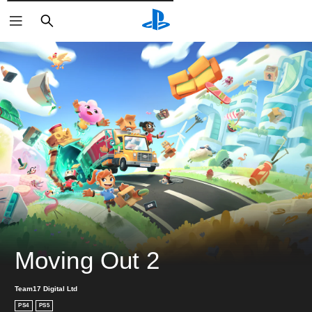
検
索
Moving Out 2
Team17 Digital Ltd
PS4
PS5