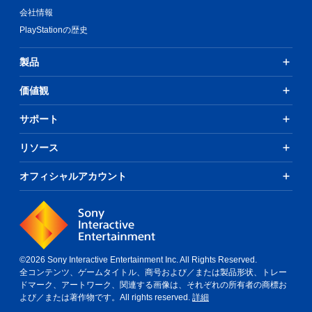
プ
会社情報
レ
イ
PlayStationの歴史
で
き
製品
ま
す
価値観
。
サポート
タ
ッ
リソース
チ
操
オフィシャルアカウント
作
な
し
で
プ
レ
©2026 Sony Interactive Entertainment Inc. All Rights Reserved.
イ
全コンテンツ、ゲームタイトル、商号および／または製品形状、トレー
可
ドマーク、アートワーク、関連する画像は、それぞれの所有者の商標お
能
よび／または著作物です。All rights reserved.
詳細
タ