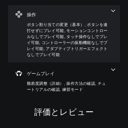
セ
り
ー
変
ッ
消
ム
更
ト
音
を
し
操作
の
で
プ
た
レ
き
レ
り
ボタン割り当ての変更（基本）, ボタンを連
イ
ま
イ
、
打せずにプレイ可能, モーションコントロー
ア
す
で
ア
ルなしでプレイ可能, タッチ操作なしでプレ
ウ
。
き
シ
ト
イ可能, コントローラーの振動機能なしでプ
ま
ス
を
レイ可能, アダプティブトリガーエフェクト
す
ト
使
なしでプレイ可能
。
機
っ
ま
能
た
た
を
り
は
有
、
ゲームプレイ
、
効
ボ
重
に
難易度調整（詳細）, 操作方法の確認, チュ
タ
要
す
ン
ートリアルの確認, 練習モード
な
る
配
色
こ
置
を
と
を
目
で
編
評価とレビュー
立
、
集
つ
ゲ
し
色
ー
て
に
ム