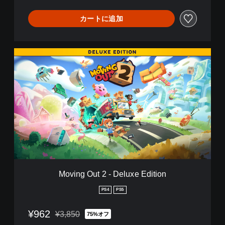
B
u
カートに追加
n
d
l
e
M
o
v
i
n
g
O
u
t
2
-
D
e
Moving Out 2 - Deluxe Edition
l
u
PS4
PS5
x
e
¥962
¥3,850
75%オフ
E
通常価格¥3,850より値引き
d