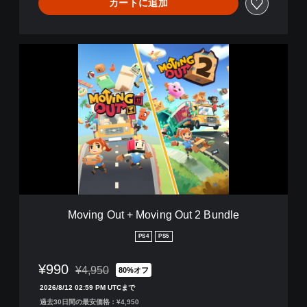
カートに追加
M
o
v
i
n
g
O
u
t
+
M
o
v
Moving Out + Moving Out 2 Bundle
i
n
PS4
PS5
g
O
¥990
¥4,950
80%オフ
u
通常価格¥4,950より値引き
t
2026/8/12 02:59 PM UTCまで
2
過去30日間の最安価格：¥4,950