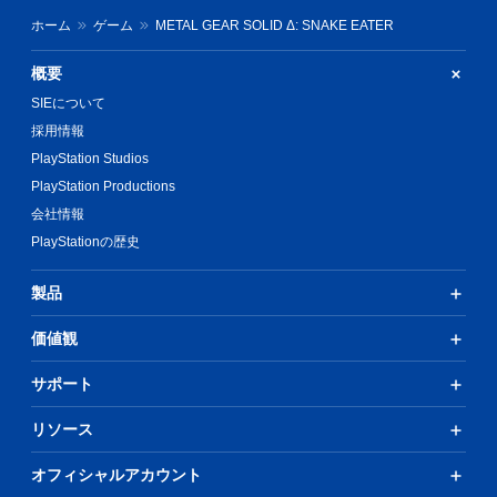
続
ホーム
ゲーム
METAL GEAR SOLID Δ: SNAKE EATER
け
ず
に
概要
ゲ
SIEについて
ー
ム
採用情報
を
PlayStation Studios
プ
PlayStation Productions
レ
イ
会社情報
し
PlayStationの歴史
た
り
メ
製品
ニ
ュ
価値観
ー
を
サポート
操
作
リソース
で
き
ま
オフィシャルアカウント
す