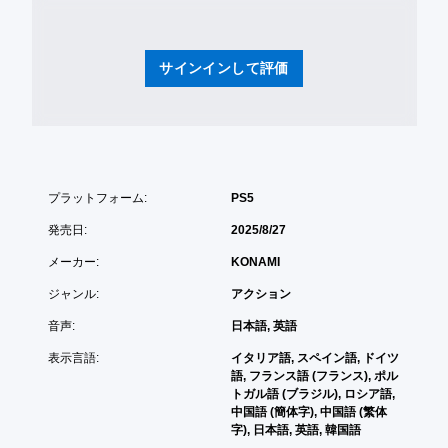
ス
テ
ィ
ッ
サインインして評価
ク
操
作
の
反
転
オ
プラットフォーム:
PS5
プ
シ
発売日:
2025/8/27
ョ
メーカー:
KONAMI
ン
が
ジャンル:
アクション
用
意
音声:
日本語, 英語
さ
れ
表示言語:
イタリア語, スペイン語, ドイツ
て
語, フランス語 (フランス), ポル
い
トガル語 (ブラジル), ロシア語,
ま
中国語 (簡体字), 中国語 (繁体
す
字), 日本語, 英語, 韓国語
。