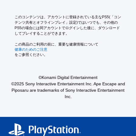
ボ
このコンテンツは、アカウントに登録されている主なPS5(「コン
タ
テンツ共有とオフラインプレイ」設定)ではいつでも、その他の
ン
PS5の場合には同アカウントでログインした後に、ダウンロード
を
してプレイすることができます。
押
し
この商品のご利用の前に、重要な健康情報について
続
健康のためのご注意
をご参照ください。
け
ず
に
プ
©Konami Digital Entertainment
レ
©2025 Sony Interactive Entertainment Inc. Ape Escape and
イ
Piposaru are trademarks of Sony Interactive Entertainment
可
Inc.
能
ボ
タ
ン
を
押
し