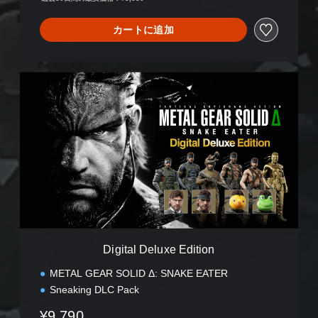
カートに追加
D
i
g
i
t
a
l
D
e
l
u
x
e
Digital Deluxe Edition
E
d
METAL GEAR SOLID Δ: SNAKE EATER
i
Sneaking DLC Pack
t
i
¥9,790