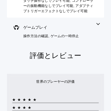
タッチ操作なしでプレイ可能, コントローラ
配
み
れ
ま
ーの振動機能なしでプレイ可能, アダプティ
置
字
ま
す
ブトリガーエフェクトなしでプレイ可能
を
幕
す
。
カ
が
。
ス
表
3
タ
示
ゲームプレイ
ゲ
D
マ
さ
ー
イ
オ
れ
操作方法の確認, ゲームの一時停止
ズ
ム
ま
ー
で
す
の
デ
き
。
一
ィ
ま
時
評価とレビュー
オ
す
停
3
。
止
D
オ
ゲ
ス
ー
ー
テ
デ
ム
世界のプレーヤーの評価
ィ
ィ
の
ッ
オ
プ
で
ク
レ
音
イ
の
★★★★★
声
中
感
を
や
度
★★★★
出
ム