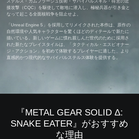
ステルス・カムフラージュ技術・サバイバルスキル・得意の近
接攻撃（CQC）を駆使して敵地に潜入し、極秘兵器が引き金と
なって起こる全面核戦争を阻止せよ。
「Unreal Engine 5」を採用してリメイクされた本作は、原作の
自然環境や人気キャラクターを驚くほどのディテールで新たに
描いている。新しいゲームに慣れ親しんだ世代のために採用さ
れた新たなプレイスタイルは、「タクティカル・エスピオナー
ジ・アクション」を初めて体験するプレイヤーに適した、より
直感的かつ現代的なサバイバルステルス体験を提供する。
『METAL GEAR SOLID Δ:
SNAKE EATER』がおすすめ
な理由