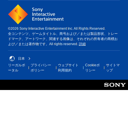
。
モ
ー
シ
©2026 Sony Interactive Entertainment Inc. All Rights Reserved.
ョ
全コンテンツ、ゲームタイトル、商号および／または製品形状、トレー
ドマーク、アートワーク、関連する画像は、それぞれの所有者の商標お
ン
よび／または著作物です。All rights reserved.
詳細
コ
ン
ト
日本
ロ
リーガルポ
プライバシー
ウェブサイト
Cookieポ
サイトマ
ー
ータル
ポリシー
利用規約
リシー
ップ
ル
な
し
で
プ
レ
イ
可
能
モ