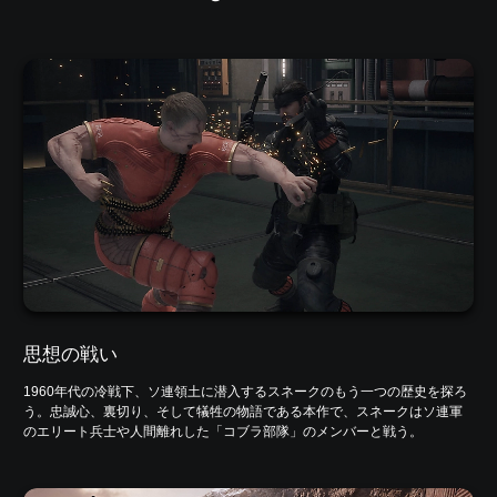
思想の戦い
1960年代の冷戦下、ソ連領土に潜入するスネークのもう一つの歴史を探ろ
う。忠誠心、裏切り、そして犠牲の物語である本作で、スネークはソ連軍
のエリート兵士や人間離れした「コブラ部隊」のメンバーと戦う。