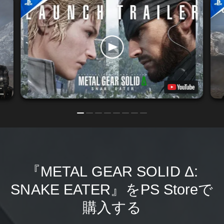
『METAL GEAR SOLID Δ:
SNAKE EATER』をPS Storeで
購入する