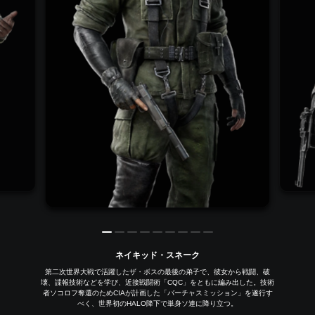
ネイキッド・スネーク
第二次世界大戦で活躍したザ・ボスの最後の弟子で、彼女から戦闘、破
壊、諜報技術などを学び、近接戦闘術「CQC」をともに編み出した。技術
者ソコロフ奪還のためCIAが計画した「バーチャスミッション」を遂行す
べく、世界初のHALO降下で単身ソ連に降り立つ。