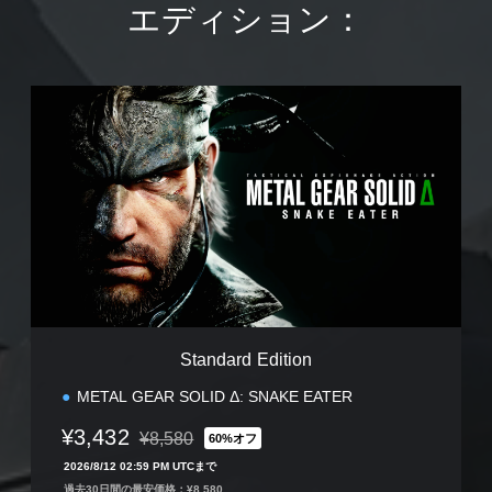
エディション：
S
t
a
n
d
a
r
d
E
d
i
t
i
Standard Edition
o
n
METAL GEAR SOLID Δ: SNAKE EATER
¥3,432
¥8,580
60%オフ
通常価格¥8,580より値引き
2026/8/12 02:59 PM UTCまで
過去30日間の最安価格：¥8,580