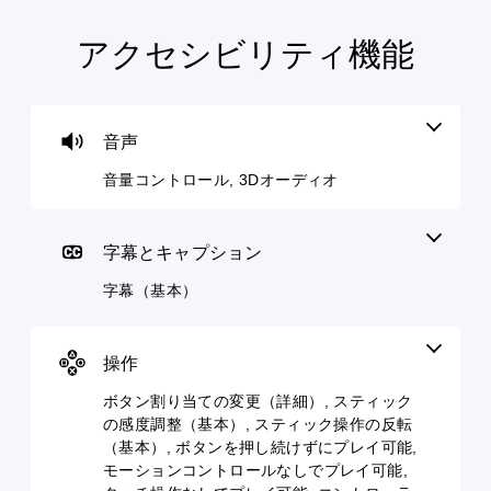
アクセシビリティ機能
音
字
ボ
操
量
幕
タ
作
コ
（
ン
方
ン
基
割
法
ト
本
り
の
音声
ロ
）
当
確
音量コントロール, 3Dオーディオ
ー
て
認
主
ル
の
要
ゲ
変
な
ー
個
ス
更
ム
々
字幕とキャプション
ト
（
の
の
ー
操
字幕（基本）
音
詳
リ
作
量
細
ー
方
を
）
と
法
下
操作
ゲ
キ
を
げ
ー
ャ
い
た
ボタン割り当ての変更（詳細）, スティック
ム
ラ
つ
り
の
の感度調整（基本）, スティック操作の反転
ク
で
消
ボ
タ
も
（基本）, ボタンを押し続けずにプレイ可能,
音
タ
ー
見
で
モーションコントロールなしでプレイ可能,
ン
の
ら
き