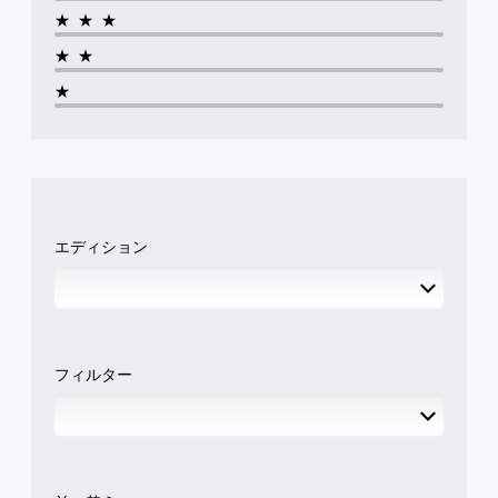
調
力
ー
★★★
整
し
ビ
（
て
ー
★★
基
、
パ
本
★
あ
ー
な
）
ト
た
の
ス
の
再
テ
周
生
ィ
囲
中
ッ
の
に
ク
あ
、
の
エディション
ら
ゲ
感
ゆ
ー
度
る
ム
を
場
を
い
所
一
く
か
時
つ
ら
停
フィルター
か
音
止
の
が
で
オ
聞
き
プ
こ
ま
シ
え
す
ョ
る
。