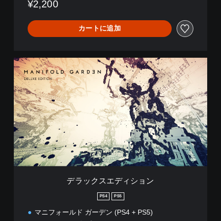
¥2,200
カートに追加
デ
ラ
ッ
ク
ス
エ
デ
ィ
シ
ョ
ン
デラックスエディション
PS4
PS5
マニフォールド ガーデン (PS4 + PS5)