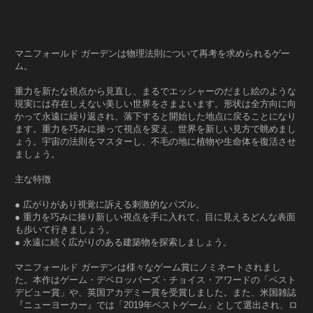
マニフォールド ガーデンは物理法則について再考を求められるゲー
ム。
重力を新たな視点から見直し、まるでエッシャーのだまし絵のような
現実には存在しえない美しい世界をさまよいます。形状は全方向に向
かって永遠に繰り返され、落下すると開始した地点に戻ることになり
ます。重力を巧みに操って視点を変え、世界を新しい見方で眺めまし
ょう。宇宙の法則をマスターし、不毛の地に植物や生命体を復活させ
ましょう。
主な特徴
● 広がりがあり視覚に訴える刺激的なパズル。
● 重力を巧みに操り新しい視点を手に入れて、目に見えるどんな表面
も歩いて行きましょう。
● 永遠に続く広がりのある建築物を探索しましょう。
マニフォールド ガーデンは様々なゲーム賞にノミネートされまし
た。本作はゲーム・デベロッパーズ・チョイス・アワードの「ベスト
デビュー賞」や、英国アカデミー賞を受賞しました。また、米国雑誌
『ニューヨーカー』では「2019年ベストゲーム」として選出され、ロ