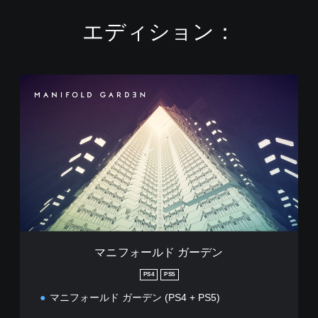
エディション：
マ
ニ
フ
ォ
ー
ル
ド
ガ
ー
デ
ン
マニフォールド ガーデン
PS4
PS5
マニフォールド ガーデン (PS4 + PS5)