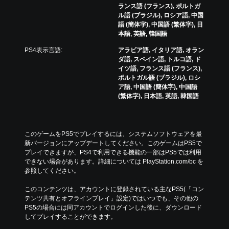
ランス語 (フランス), ポルトガ
ル語 (ブラジル), ロシア語, 中国
語 (簡体字), 中国語 (繁体字), 日
本語, 英語, 韓国語
PS4表示言語:
アラビア語, イタリア語, オラン
ダ語, スペイン語, トルコ語, ド
イツ語, フランス語 (フランス),
ポルトガル語 (ブラジル), ロシ
ア語, 中国語 (簡体字), 中国語
(繁体字), 日本語, 英語, 韓国語
このゲームをPS5でプレイするには、システムソフトウェアを最
新バージョンにアップデートしてください。このゲームはPS5で
プレイできますが、PS4で利用できる機能の一部はPS5では利用
できない場合があります。詳細については PlayStation.com/bc を
参照してください。
このコンテンツは、アカウントに登録されている主なPS5(「コン
テンツ共有とオフラインプレイ」設定)ではいつでも、その他の
PS5の場合には同アカウントでログインした後に、ダウンロード
してプレイすることができます。