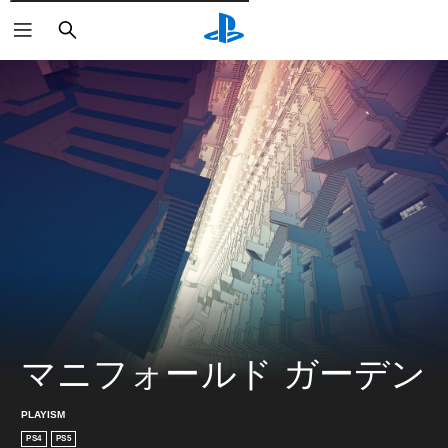
検
索
マニフォールド ガーデン
PLAYISM
PS4
PS5