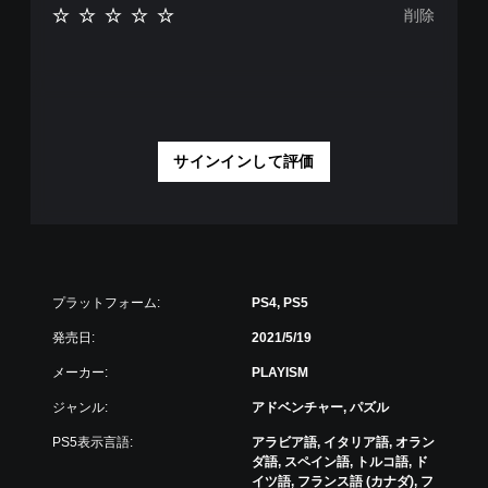
削除
サインインして評価
プラットフォーム:
PS4, PS5
発売日:
2021/5/19
メーカー:
PLAYISM
ジャンル:
アドベンチャー, パズル
PS5表示言語:
アラビア語, イタリア語, オラン
ダ語, スペイン語, トルコ語, ド
イツ語, フランス語 (カナダ), フ