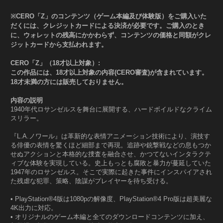
※CERO「Z」のコンテンツ（ゲーム本編及び体験版）をご購入いた
だくには、クレジットカードによる決済が必要です。ご購入のとき
に、ウォレットの残高にかかわらず、コンテンツの価格と同額がクレ
ジットカードから支払われます。
CERO「Z」（18才以上対象）:
この作品には、18才以上対象の内容(CERO審査)が含まれています。
18才未満の方には販売しておりません。
内容の説明
1940年代ロサンゼルスを舞台に展開する、ハードボイルドなクライム
スリラー。
『L.A.ノワール』は革新的な表情アニメーション技術により、演技す
る俳優の表情を驚くほど細部まで再現。追跡や銃撃戦などの息もつか
せぬアクションと本格的な捜査を融合させ、かつてないインタラクテ
ィブな体験を実現している。史上もっとも腐敗と暴力が蔓延していた
1947年のロサンゼルス。そこで実際に起きた事件にインスパイアされ
た残虐な犯罪、策略、陰謀がプレイヤーを待ち受ける。
• PlayStation®4版は1080pの解像度、PlayStation®4 Pro版は超美麗な
4K出力に対応。
• オリジナルのゲーム本編と全てのダウンロードコンテンツに加え、