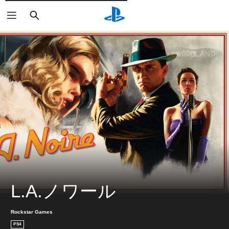
検
索
L.A.ノワール
Rockstar Games
PS4