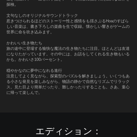
探検。
文句なしのオリジナルサウンドトラック
惹きつけられるほどのストーリー性と感情をも揺さぶるHoaのすばら
しい音楽は、書き下ろしの楽曲を生で収録。懐かしい響きがゲームの
世界に命を吹き込みます。
かわいい生き物たち
旅の途中に登場する愉快な魔法の生き物たちに注目。ほとんどは友達
になりたがっています。その中には、お話をしてくれる生き物もいる
かも。かわいさ100パーセント。
穏やかなのに夢中になれる進行
注意してよく見ながら、探索型のパズルを解きましょう。いくつもあ
る小さな発見を楽しみながら、物語の静かで自然なリズムでリラック
ス。見た目より簡単だったり、難しかったりすることも。さあ、童心
に帰って楽しんで。
エディション：