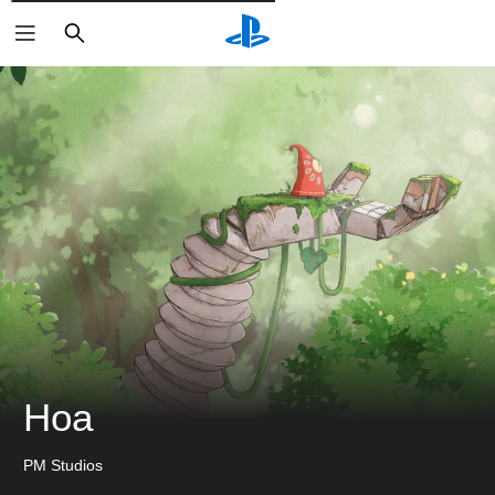
検
索
Hoa
PM Studios