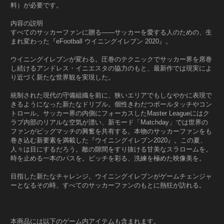
料）が必要です。
内容の説明
すべてのサッカーファンに贈る——サッカーを愛する人のための、生
まれ変わった『eFootball ウイニングイレブン 2020』。
ウイニングイレブンが変わる。圧巻のテクニックでサッカー界を席巻
し続けるアンドレス・イニエスタの協力のもと、最新作では現実によ
り近づく新たな世界観を実現した。
統制された現代の守備組織を前に、狭いエリアでもしなやかに表現で
きるようになった新たなドリブル。個性きわだつボールタッチやコン
トロール。サッカー界の内側にフォーカスしたMaster Leagueにはク
ラブ内部のリアルな空気が漂い、新モード「Matchday」では世界の
ファンがビッグマッチの興奮を共有する。本物のサッカーファンをも
巻き込む新要素を満載した『ウイニングイレブン2020』。この夏、
人々は目にするだろう。敵の隙間をすり抜ける甘美なスラロームを。
時を止める一本のパスを。ピッチを彩る、洗練を極めた映像美を。
目指した新たなチャレンジ。ウイニングイレブンがゲームチェンジャ
ーとなるその時、すべてのサッカーファンのもとに熱狂が訪れる。
本商品には以下のゲーム内アイテムも含まれます。