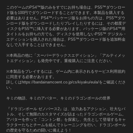
このゲームのPS4™版のみをすでにお持ち場合は、PS5™ダウンロー
ド版を100円でダウンロードすることができます。本製品を購入する
必要はありません。PS4™パッケージ版をお持ちの方は、PS5™ダウ
ンロード版をダウンロードしたりプレイしたりするには、その都度デ
ィスクをPS5™に挿入する必要があります。パッケージ版のPS4™用
タイトルをお持ちの方でも、ディスクを使用しないPS5™ デジタル・
エディションを購入された場合は、PS5™ダウンロード版を追加料金
なしで入手することはできません。
※本商品の他に「スーパーデラックスエディション」「アルティメッ
トエディション」も発売中です。重複購入にご注意ください。
※本製品をプレイするには、ゲーム内に表示されるサービス利用規約
に同意する必要があります。
詳しくはhttps://bandainamcoent.co.jp/cs/kiyaku/eula/をご確認くださ
い。
キミの物語、キミのアバター、キミのドラゴンボールの世界
『ドラゴンボール ゼノバース2』は、迫力あるアクション、壮大なバ
トル、そして無限のカスタマイズが詰まったドラゴンボールゲーム。
アバターを作って「コントン都」を探索し、先生として登場するキャ
ラクターたちとチームを組んでトレーニングを行い、ドラゴンボール
の歴史を守るための闘いに備えよう！