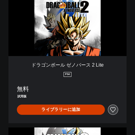
ゴ
ン
ボ
ー
ル
ゼ
ノ
バ
ー
ス
2
ドラゴンボール ゼノバース 2 Lite
L
i
PS4
t
e
無料
試用版
ライブラリーに追加
ド