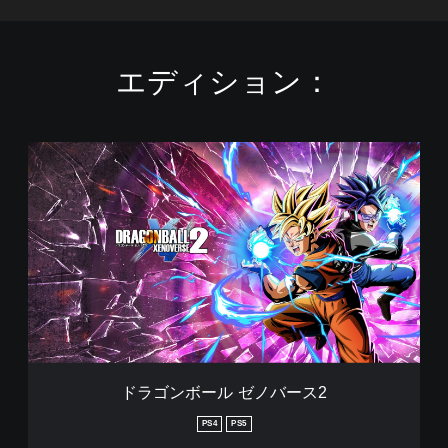
エディション：
ド
ラ
ゴ
ン
ボ
ー
ル
ゼ
ノ
バ
ー
ス
2
ドラゴンボール ゼノバース2
PS4
PS5