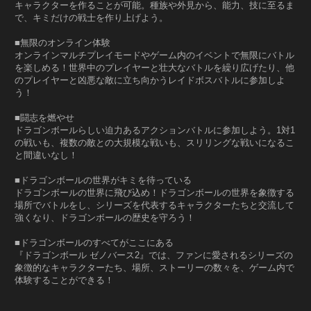
キャラクターを作ることが可能。種族や外見から、能力、技に至るま
で、キミだけの戦士を作り上げよう。
■無限のオンライン体験
オンラインマルチプレイモードやゲーム内のイベントで無限にバトル
を楽しめる！世界中のプレイヤーと壮大なバトルを繰り広げたり、他
のプレイヤーと凶悪な敵に立ち向かうレイドボスバトルに参加しよ
う！
■闘志を燃やせ
ドラゴンボールらしい迫力あるアクションバトルに参加しよう。1対1
の戦いも、複数の敵との大規模な戦いも、スリリングな戦いになるこ
と間違いなし！
■ドラゴンボールの世界がキミを待っている
ドラゴンボールの世界に飛び込め！ドラゴンボールの世界を象徴する
場所でバトルをし、シリーズを代表するキャラクターたちと交流して
強くなり、ドラゴンボールの歴史を守ろう！
■ドラゴンボールのすべてがここにある
『ドラゴンボール ゼノバース2』では、ファンに愛されるシリーズの
象徴的なキャラクターたち、場所、ストーリーの数々を、ゲーム内で
体験することができる！