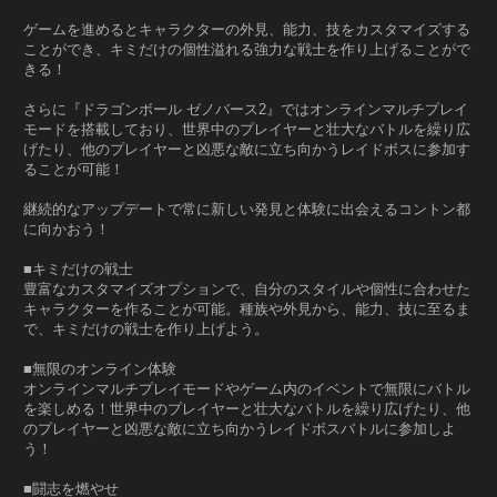
ゲームを進めるとキャラクターの外見、能力、技をカスタマイズする
ことができ、キミだけの個性溢れる強力な戦士を作り上げることがで
きる！
さらに『ドラゴンボール ゼノバース2』ではオンラインマルチプレイ
モードを搭載しており、世界中のプレイヤーと壮大なバトルを繰り広
げたり、他のプレイヤーと凶悪な敵に立ち向かうレイドボスに参加す
ることが可能！
継続的なアップデートで常に新しい発見と体験に出会えるコントン都
に向かおう！
■キミだけの戦士
豊富なカスタマイズオプションで、自分のスタイルや個性に合わせた
キャラクターを作ることが可能。種族や外見から、能力、技に至るま
で、キミだけの戦士を作り上げよう。
■無限のオンライン体験
オンラインマルチプレイモードやゲーム内のイベントで無限にバトル
を楽しめる！世界中のプレイヤーと壮大なバトルを繰り広げたり、他
のプレイヤーと凶悪な敵に立ち向かうレイドボスバトルに参加しよ
う！
■闘志を燃やせ