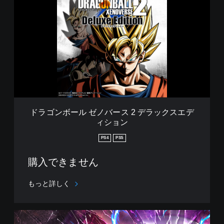
ラ
ゴ
ン
ボ
ー
ル
ゼ
ノ
バ
ー
ス
2
ドラゴンボール ゼノバース 2 デラックスエデ
デ
ィション
ラ
ッ
PS4
PS5
ク
ス
購入できません
エ
デ
ィ
もっと詳しく
シ
ョ
ン
ス