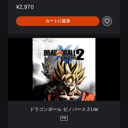
¥2,970
カートに追加
ド
ラ
ゴ
ン
ボ
ー
ル
ゼ
ノ
バ
ー
ス
2
ドラゴンボール ゼノバース 2 Lite
L
i
PS5
t
e