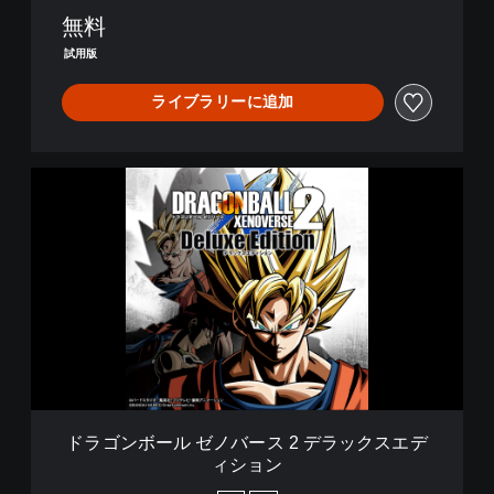
e
無料
試用版
ライブラリーに追加
ド
ラ
ゴ
ン
ボ
ー
ル
ゼ
ノ
バ
ー
ス
2
ドラゴンボール ゼノバース 2 デラックスエデ
デ
ィション
ラ
ッ