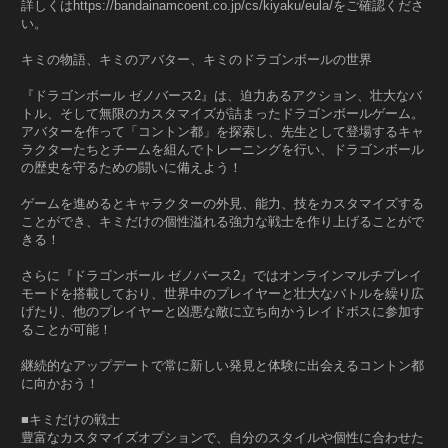
詳しくはhttps://bandainamcoent.co.jp/cs/kiyaku/eula/をご確認くださ
い。
キミの物語、キミのアバター、キミのドラゴンボールの世界
『ドラゴンボール ゼノバース2』は、迫力あるアクション、壮大なバ
トル、そして無限のカスタマイズが詰まったドラゴンボールゲーム。
アバターを作って「コントン都」を探索し、先生として登場するキャ
ラクターたちとチームを組んでトレーニングを行い、ドラゴンボール
の歴史を守るための闘いに備えよう！
ゲームを進めるとキャラクターの外見、能力、技をカスタマイズする
ことができ、キミだけの個性溢れる強力な戦士を作り上げることがで
きる！
さらに『ドラゴンボール ゼノバース2』ではオンラインマルチプレイ
モードを搭載しており、世界中のプレイヤーと壮大なバトルを繰り広
げたり、他のプレイヤーと凶悪な敵に立ち向かうレイドボスに参加す
ることが可能！
継続的なアップデートで常に新しい発見と体験に出会えるコントン都
に向かおう！
■キミだけの戦士
豊富なカスタマイズオプションで、自分のスタイルや個性に合わせた