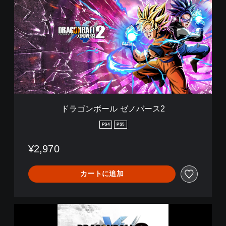
ゴ
ン
ボ
ー
ル
ゼ
ノ
バ
ー
ス
2
ドラゴンボール ゼノバース2
PS4
PS5
¥2,970
カートに追加
ド
ラ