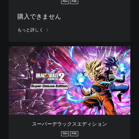
PS4
PS5
ク
ス
購入できません
エ
デ
ィ
もっと詳しく
シ
ョ
ン
ス
ー
パ
ー
デ
ラ
ッ
ク
ス
エ
デ
ィ
シ
スーパーデラックスエディション
ョ
ン
PS4
PS5