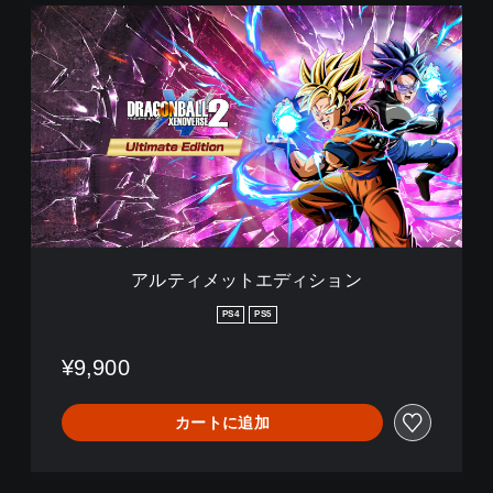
ア
ル
テ
ィ
メ
ッ
ト
エ
デ
ィ
シ
ョ
ン
アルティメットエディション
PS4
PS5
¥9,900
カートに追加