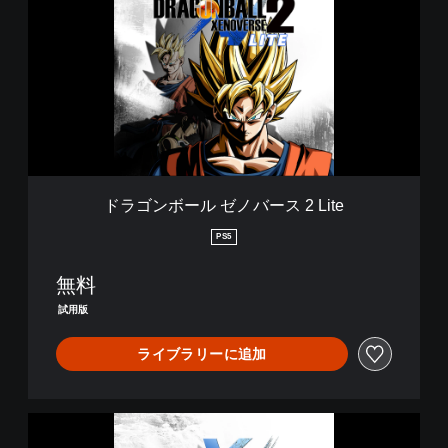
ゴ
ン
ボ
ー
ル
ゼ
ノ
バ
ー
ス
2
ドラゴンボール ゼノバース 2 Lite
L
i
PS5
t
e
無料
試用版
ライブラリーに追加
ド
ラ