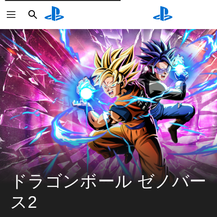
検
検
索
索
ドラゴンボール ゼノバー
ス2