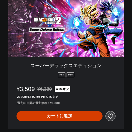
ー
パ
ー
デ
ラ
ッ
ク
ス
エ
デ
ィ
シ
スーパーデラックスエディション
ョ
ン
PS4
PS5
¥3,509
¥6,380
45%オフ
通常価格¥6,380より値引き
2026/8/12 02:59 PM UTCまで
過去30日間の最安価格：¥6,380
カートに追加