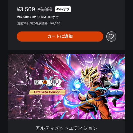
¥3,509
¥6,380
45%オフ
通常価格¥6,380より値引き
2026/8/12 02:59 PM UTCまで
過去30日間の最安価格：¥6,380
カートに追加
ア
ル
テ
ィ
メ
ッ
ト
エ
デ
ィ
シ
ョ
ン
アルティメットエディション