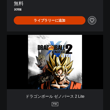
無料
試用版
ライブラリーに追加
ド
ラ
ゴ
ン
ボ
ー
ル
ゼ
ノ
バ
ー
ス
2
ドラゴンボール ゼノバース 2 Lite
L
i
PS4
t