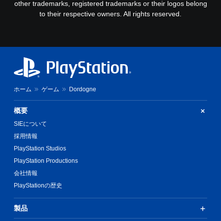
other trademarks, registered trademarks or their logos belong
to their respective owners. All rights reserved.
ホーム
ゲーム
Dordogne
概要
SIEについて
採用情報
PlayStation Studios
PlayStation Productions
会社情報
PlayStationの歴史
製品