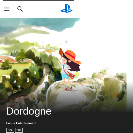
検
索
Dordogne
Focus Entertainment
PS4
PS5