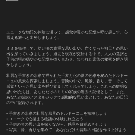
ユニークな物語の体験に浸って、感覚や暖かな記憶を呼び起こす、心
震える旅へと出発しましょう。
ミミを操作して、幼い頃の貴重な思い出や、亡くなった祖母との思い
出を探っていきましょう。過去と現在が交錯する中で、大人の選択と
子供の頃の穏やかな記憶を撚り合わせ、失われた家族の秘密を解き明
かしましょう。
壮麗な手書きの水彩で描かれた千変万化の夏の色彩を秘めたドルドー
ニュの風景を探索しましょう。冒険の中で、風景、香り、音、そして
感覚といった思い出を呼び覚ましてくれるでしょう。これらの鮮明な
思い出たちは、あなただけのミミの家族の過去の記憶として、また、
あなたの旅のノスタルジックで感動的な思い出として、あなたの日記
の中に記録されます。
• 手書きの水彩の壮麗な風景のドルドーニュを探検しよう
• ユニークで心温まる物語の体験に旅立とう
• 子供の頃の思い出を探りながら、感覚を目覚めさせよう
• 写真、音、香りを集めて、あなただけの冒険の日記を作り上げよう