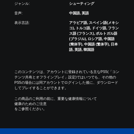
）
他
ジャンル:
シューティング
の
ス
プ
音声:
中国語, 英語
テ
レ
ィ
表示言語:
アラビア語, スペイン語(メキシ
イ
ッ
コ), トルコ語, ドイツ語, フラン
ヤ
ク
ス語 (フランス), ポルトガル語
ー
操
(ブラジル), ロシア語, 中国語
と
作
(簡体字), 中国語 (繁体字), 日本
コ
の
語, 英語, 韓国語
ミ
反
ュ
転
ニ
オ
ケ
プ
このコンテンツは、アカウントに登録されている主なPS5(「コン
ー
シ
テンツ共有とオフラインプレイ」設定)ではいつでも、その他の
シ
ョ
PS5の場合には同アカウントでログインした後に、ダウンロード
ョ
ン
してプレイすることができます。
ン
が
で
用
この商品のご利用の前に、重要な健康情報について
き
意
健康のためのご注意
ま
さ
をご参照ください。
す
れ
。
て
い
ま
す