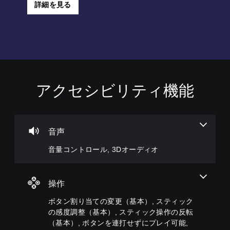
詳細を見る
アクセシビリティ機能
音
ボ
操
ク
量
タ
作
イ
コ
ン
方
ッ
ン
割
法
ク
ト
り
の
チ
音声
ロ
当
確
ャ
音量コントロール, 3Dオーディオ
ー
て
認
ッ
ル
の
ト
ゲ
変
ー
個
あ
更
ム
々
ら
操作
（
の
の
か
操
ボタン割り当ての変更（基本）, スティック
音
基
じ
作
量
め
本
の感度調整（基本）, スティック操作の反転
方
を
用
）
（基本）, ボタンを連打せずにプレイ可能,
法
下
意