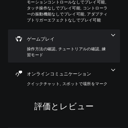
モーションコントロールなしでプレイ可能,
プ
を
げ
さ
タッチ操作なしでプレイ可能, コントローラ
リ
い
た
れ
セ
ーの振動機能なしでプレイ可能, アダプティ
つ
り
た
ッ
で
ブトリガーエフェクトなしでプレイ可能
消
メ
ト
も
音
ッ
の
見
で
セ
レ
ら
き
ー
ゲームプレイ
イ
れ
ま
ジ
ア
ま
す
や
操作方法の確認, チュートリアルの確認, 練
ウ
す
。
ア
ト
習モード
。
イ
を
コ
3
使
ン
チ
D
っ
を
オンラインコミュニケーション
ュ
た
オ
送
り
ー
ー
受
クイックチャット, スポットで場所をマーク
、
ト
デ
信
ボ
リ
し
ィ
タ
ア
て
オ
ン
、
ル
評価とレビュー
3
配
他
の
D
置
の
確
オ
を
プ
認
ー
編
レ
デ
集
ゲ
イ