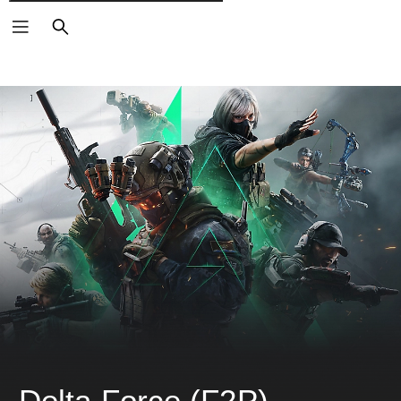
検
索
Delta Force (F2P)