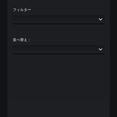
度
場
ら
。
調
所
音
フィルター
整
を
が
（
練
マ
聞
基
習
ー
こ
本
え
モ
ク
る
）
ー
音
よ
ド
ス
声
並べ替え：
う
テ
や
ゲ
に
ィ
テ
ー
し
ッ
キ
ム
ま
ク
ス
の
す
の
ト
メ
。
感
に
イ
度
よ
ン
を
る
プ
い
チ
レ
く
ャ
イ
つ
ッ
に
か
ト
影
の
で
響
オ
は
し
プ
な
な
シ
く
い