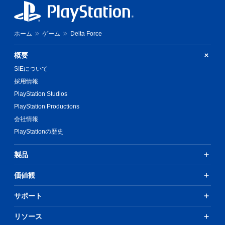
。
ボ
ホーム
ゲーム
Delta Force
タ
ン
概要
を
SIEについて
連
採用情報
打
せ
PlayStation Studios
ず
PlayStation Productions
に
会社情報
プ
PlayStationの歴史
レ
イ
可
製品
能
価値観
ボ
タ
ン
サポート
を
連
リソース
打