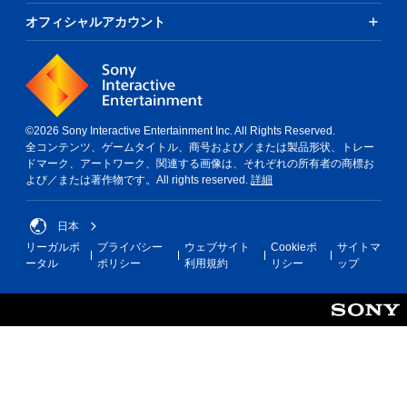
し
オフィシャルアカウント
た
り
、
制
限
時
間
©2026 Sony Interactive Entertainment Inc. All Rights Reserved.
内
全コンテンツ、ゲームタイトル、商号および／または製品形状、トレー
に
ドマーク、アートワーク、関連する画像は、それぞれの所有者の商標お
ボ
よび／または著作物です。All rights reserved.
詳細
タ
ン
を
日本
押
リーガルポ
プライバシー
ウェブサイト
Cookieポ
サイトマ
し
ータル
ポリシー
利用規約
リシー
ップ
た
り
す
る
こ
と
な
く
、