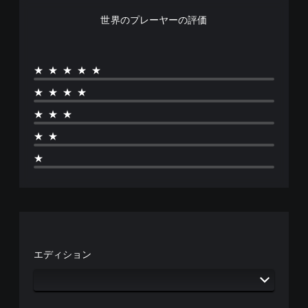
ィ
し
ー
ヤ
世界のプレーヤーの評価
オ
て
ム
ー
で
、
プ
と
音
操
レ
コ
声
作
イ
ミ
★★★★★
を
方
の
ュ
出
法
チ
ニ
★★★★
力
を
ュ
ケ
し
変
ー
ー
★★★
て
更
ト
シ
、
で
リ
★★
ョ
あ
き
ア
ン
な
ま
★
ル
で
た
す
情
き
の
。
報
ま
周
を
す
囲
い
。
ス
の
つ
テ
あ
で
ィ
ス
ら
も
エディション
ッ
ゆ
ポ
見
る
ク
ッ
ら
場
の
れ
ト
所
感
ま
で
か
す