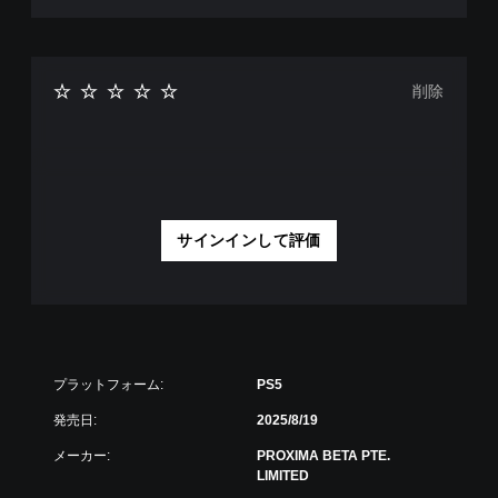
ョ
、
、
ン
地
練
か
図
習
ら
に
用
選
ピ
削除
の
べ
ン
モ
ま
を
ー
す
立
ド
。
て
が
た
用
り
意
ス
他
さ
サインインして評価
テ
の
れ
ィ
情
て
ッ
報
い
ク
を
ま
表
操
す
示
作
。
さ
の
プラットフォーム:
PS5
せ
反
る
転
発売日:
2025/8/19
こ
（
と
メーカー:
PROXIMA BETA PTE.
基
で
LIMITED
本
、