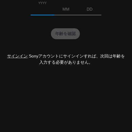
YYYY
MM
DD
年齢を確認
サインイン
Sonyアカウントにサインインすれば、次回は年齢を
入力する必要がありません。