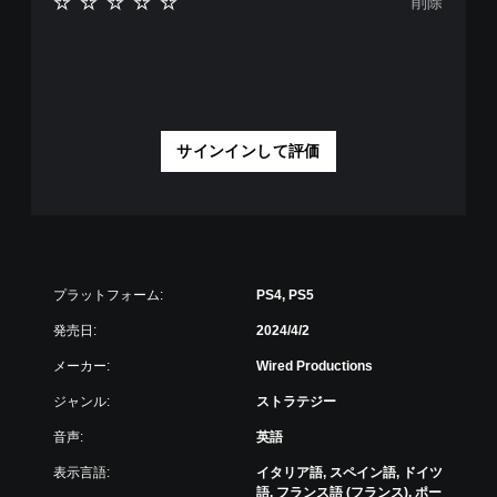
削除
も
操
見
作
ら
の
れ
反
ま
転
す
（
。
基
サインインして評価
本
練
）
習
ス
モ
テ
ー
ィ
ド
ッ
ゲ
プラットフォーム:
PS4, PS5
ク
ー
操
発売日:
2024/4/2
ム
作
の
の
メーカー:
Wired Productions
メ
反
イ
転
ジャンル:
ストラテジー
ン
オ
プ
音声:
英語
プ
レ
シ
イ
表示言語:
イタリア語, スペイン語, ドイツ
ョ
に
語, フランス語 (フランス), ポー