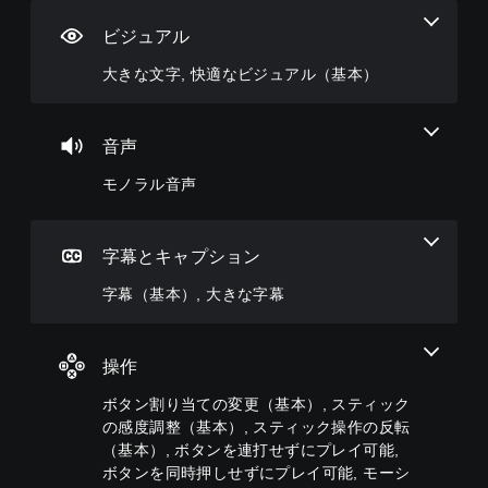
て
基
ニ
す
主
の
本
ュ
べ
要
ビジュアル
ー
変
）
て
な
や
の
ス
更
大きな文字, 快適なビジュアル（基本）
ゲ
ス
ス
ト
（
ー
テ
ピ
ー
基
ム
ー
ー
リ
本
の
音声
タ
カ
ー
難
）
ス
ー
と
易
モノラル音声
表
プ
で
キ
度
示
リ
同
ャ
を
の
セ
じ
ラ
変
文
ッ
音
ク
字幕とキャプション
更
字
ト
声
タ
し
サ
の
を
ー
字幕（基本）, 大きな字幕
て
イ
レ
出
の
、
ズ
イ
力
み
ゲ
を
ア
す
字
ー
大
ウ
操作
る
幕
ム
き
ト
よ
が
全
ボタン割り当ての変更（基本）, スティック
く
を
う
表
体
し
使
設
示
の感度調整（基本）, スティック操作の反転
の
て
っ
定
さ
（基本）, ボタンを連打せずにプレイ可能,
難
読
た
で
れ
易
ボタンを同時押しせずにプレイ可能, モーシ
み
り
き
ま