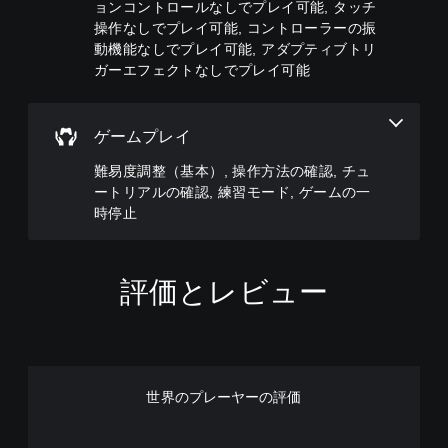
度
ョンコントロールなしでプレイ可能, タッチ
や
、
ま
す
を
操作なしでプレイ可能, コントローラーの振
す
ボ
す
。
下
動機能なしでプレイ可能, アダプティブトリ
く
タ
。
げ
表
ン
ガーエフェクトなしでプレイ可能
る
大
示
配
こ
き
で
置
と
な
き
を
が
ゲームプレイ
ま
字
編
で
す
集
幕
き
難易度調整（基本）, 操作方法の確認, チュ
。
し
ま
字
ートリアルの確認, 練習モード, ゲームの一
て
す
幕
、
時停止
。
快
の
操
フ
適
作
ォ
な
方
操
ン
ビ
法
評価とレビュー
作
ト
ジ
を
方
サ
変
ュ
法
イ
更
ア
の
ズ
で
ル
を
確
き
（
大
認
ま
世界のプレーヤーの評価
基
き
す
ゲ
く
本
。
ー
し
）
ム