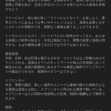
を探索します。資源をかき集め、交易路を作り、波間に散らばる他の
派閥と同盟を結び、交渉と対立のバランスを取りながら入植地を発展
させよう。
フリービルド - 居心地の良い「フリービルドモード」を楽しもう。通
常のプレイにあるような争いやチャレンジはなく、資源を必要とせず
にスケッチや実験ができ、制限なく建物を建てることができます。
トータルコンクエスト - グレートウルゼに戦争がやってきた。あらゆ
る派閥との戦争が始まり、外交は無効になり、襲撃の頻度と規模が増
大する。もはや建物を建てるだけでは十分ではありません。
建築資源:
木材、石材、鉄は貯蔵も集計もされず、コストではなく距離のみがカ
ウントされる。資源はタワーのネットワークや海上の交易路に沿って
輸送される。資源の範囲内にあるタワーや城壁は無料でアップグレー
ドや建設ができるが、範囲外のタワーはできない。
スプリンター :
外交、軍隊の建設、新しい場所やユニークな建物の購入の原動力とな
る通貨は資源とは別に、スプリンターと呼ばれる通貨で動いている。
スプリンターは人口増加や他派閥との交易、戦闘の報酬などで獲得で
きます。
挑戦: