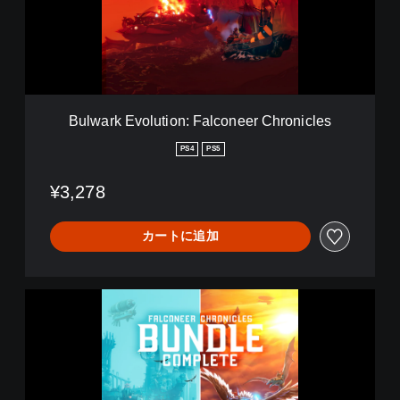
k
E
v
o
l
u
t
Bulwark Evolution: Falconeer Chronicles
i
o
PS4
PS5
n
:
¥3,278
F
a
l
カートに追加
c
o
n
e
B
e
u
r
l
C
w
h
a
r
r
o
k