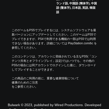
ン
影
ランド語, 中国語 (簡体字), 中国
が
響
語 (繁体字), 日本語, 英語, 韓国
用
し
語
意
な
さ
い
れ
、
て
練
このゲームをPS5でプレイするには、システムソフトウェアを最
い
習
新バージョンにアップデートしてください。このゲームはPS5で
ま
用
プレイできますが、PS4で利用できる機能の一部はPS5では利用
す
の
できない場合があります。詳細については PlayStation.com/bc を
。
モ
参照してください。
ー
ボ
ド
このコンテンツは、アカウントに登録されている主なPS5(「コン
タ
が
テンツ共有とオフラインプレイ」設定)ではいつでも、その他の
用
ン
PS5の場合には同アカウントでログインした後に、ダウンロード
意
してプレイすることができます。
を
さ
連
れ
この商品のご利用の前に、重要な健康情報について
打
て
健康のためのご注意
せ
い
をご参照ください。
ず
ま
に
す
プ
。
レ
Bulwark © 2023, published by Wired Productions. Developed
イ