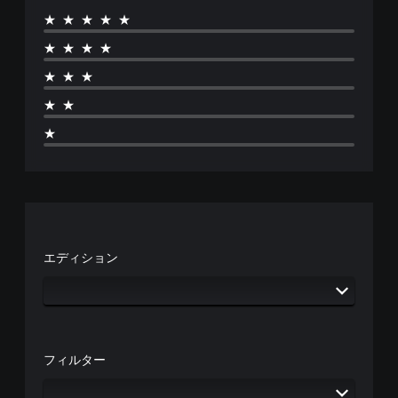
て
の
カ
★★★★★
読
ス
操
メ
み
テ
作
★★★★
ラ
や
ィ
方
の
す
ッ
★★★
法
動
く
ク
を
き
し
★★
の
い
や
ま
つ
ゲ
感
★
す
で
ー
度
。
も
ム
調
見
プ
整
ら
レ
（
れ
イ
基
ま
中
本
す
の
）
。
エ
エディション
フ
ス
ェ
テ
チ
ク
ィ
ュ
ト
ッ
ー
に
ク
ト
よ
の
フィルター
リ
る
感
視
ア
度