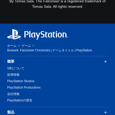
By Tomas Sala. The Falconeer is a registered trademark of
ゲ
可
Tomas Sala. All rights reserved.
ー
能
ム
ボ
の
タ
一
ン
時
を
停
連
止
打
し
ゲ
ホーム
ゲーム
た
ー
Bulwark: Falconeer Chronicles | ゲームタイトル | PlayStation
り
ム
、
の
概要
制
プ
限
レ
SIEについて
時
イ
採用情報
間
中
PlayStation Studios
内
や
に
ム
PlayStation Productions
ボ
ー
会社情報
タ
ビ
ン
ー
PlayStationの歴史
を
パ
押
ー
製品
し
ト