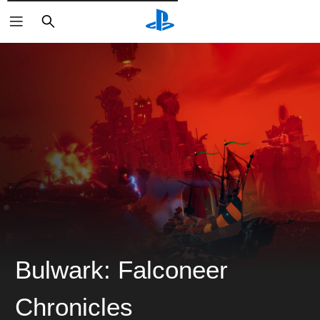
検
索
Bulwark: Falconeer
Chronicles