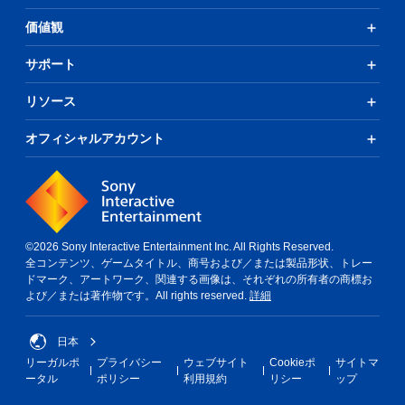
た
の
価値観
り
再
す
生
る
中
サポート
こ
に
と
、
リソース
な
ゲ
く
ー
オフィシャルアカウント
、
ム
ゲ
を
ー
一
ム
時
の
停
プ
止
レ
で
©2026 Sony Interactive Entertainment Inc. All Rights Reserved.
イ
き
全コンテンツ、ゲームタイトル、商号および／または製品形状、トレー
や
ま
ドマーク、アートワーク、関連する画像は、それぞれの所有者の商標お
メ
す
よび／または著作物です。All rights reserved.
詳細
ニ
。
ュ
（
ー
オ
日本
操
フ
リーガルポ
プライバシー
ウェブサイト
Cookieポ
サイトマ
作
ラ
ータル
ポリシー
利用規約
リシー
ップ
が
イ
で
ン