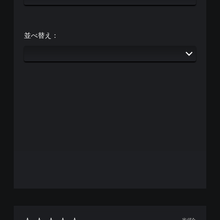
覚
ル
を
的
い
の
な
く
確
不
つ
認
並べ替え：
快
か
ゲ
感
の
ー
を
オ
ム
感
プ
プ
じ
シ
レ
る
ョ
イ
こ
ン
の
と
か
チ
な
ら
ュ
く
選
ー
プ
べ
ト
レ
ま
リ
イ
す
ア
で
。
ル
き
情
ま
ス
報
す
テ
を
。
い
ィ
つ
ッ
で
ク