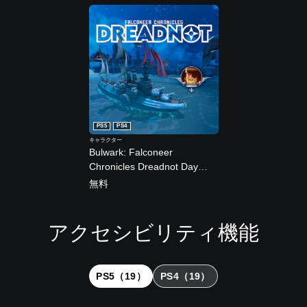
リ
ー
ト
バ
ン
ド
ル
PS5
PS4
キャラクター
Bulwark: Falconeer
Chronicles Dreadnot Day
One DLC
無料
アクセシビリティ機能
大
モ
字
ボ
難
き
ノ
幕
タ
易
な
ラ
（
ン
度
文
ル
基
割
調
PS5（19）
PS4（19）
字
音
本
り
整
声
）
当
（
メ