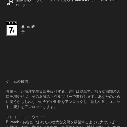
振動機能／トリガーエフェクト対応（DualSenseワイヤレスコント
ローラー）
暴力の暗
示
ゲームの目標：
素晴らしい海洋要塞集落を設計する。進行は簡単で、様々な派閥の人
口を増やせば、その派閥のソウルツリーで進行します。あなたのため
に働くかもしれない司令官や船長をアンロックし、新しい船、ユニッ
ト、能力をアンロックします。
プレイ・ユア・ウェイ:
Bulwark - あなたはあなたの壮大な文明を構築するように大ウルゼー