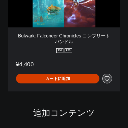
n
:
i
F
c
a
l
l
e
c
s
o
Bulwark: Falconeer Chronicles コンプリート
n
バンドル
e
e
PS4
PS5
r
C
¥4,400
h
r
o
カートに追加
n
i
c
l
e
s
追加コンテンツ
コ
ン
プ