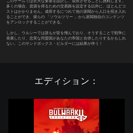
このゲームでは壮大な要塞を設計し、成長させることに挑戦します。
多くの場合、資源を得るための交易路を設定する以外に、ほとんどコ
ストはかかりません。成長するにつれて他の派閥から人口を招き入れ
ることができ、彼らの 「ソウルツリー 」から派閥独自のコンテンツ
をアンロックすることができる。
しかし、ウルシーでは誰もが皆を憎んでおり、そうすることで戦争に
発展したり、忠実な同盟国があなたの帝国と合併したりするかもしれ
ない。このサンドボックス・ビルダーには結果が伴う！
エディション：
B
u
l
w
a
r