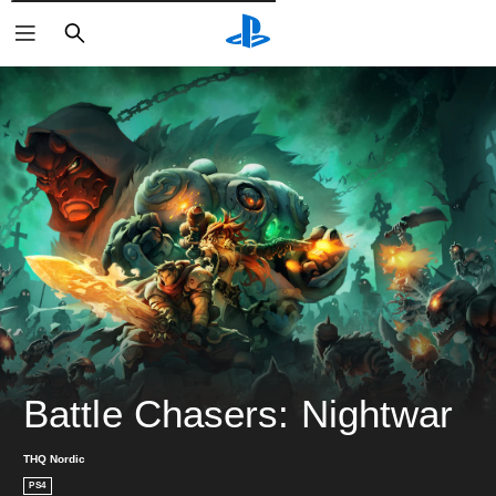
検
索
Battle Chasers: Nightwar
THQ Nordic
PS4