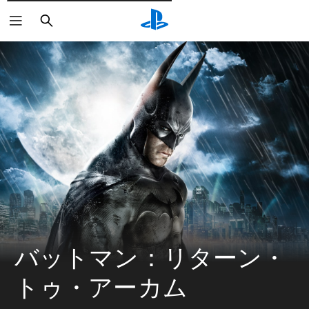
検
索
バットマン：リターン・
トゥ・アーカム