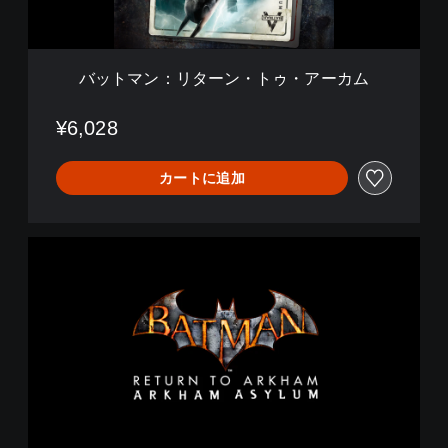
ン
・
ト
ゥ
バットマン：リターン・トゥ・アーカム
・
ア
ー
¥6,028
カ
ム
カートに追加
バ
ッ
ト
マ
ン
：
ア
ー
カ
ム
ア