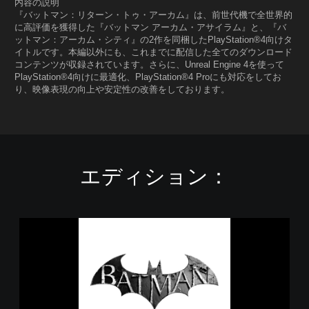
内容の説明
『バットマン：リターン・トゥ・アーカム』は、前世代機で全世界的
に高評価を獲得した『バットマン アーカム・アサイラム』と、『バ
ットマン：アーカム・シティ』の2作を同梱したPlayStation®4向けタ
イトルです。本編以外にも、これまでに配信した全てのダウンロード
コンテンツが収録されています。さらに、Unreal Engine 4を使って
PlayStation®4向けに最適化、PlayStation®4 Proにも対応をしてお
り、映像表現の向上や安定性の改善をしております。
エディション：
バ
ッ
ト
マ
ン
：
ア