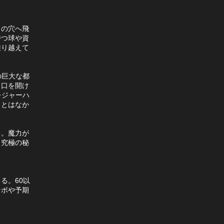
しの穴へ飛
持つ球や資
乗り越えて
の巨大な都
と口を開け
レジャーハ
ことはなか
る。魔力が
。究極の秘
る。60以
ンボや予期