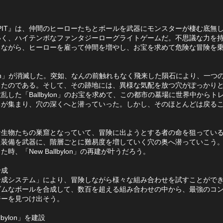
 x PIT』は、仲間のヒーローたちとボールを武器にモンスターが棲む底無
いく、ハイテンポなファンタジーローグライトゲームだ。不思議な力を
しながら、ヒーローを雇って仲間を増やし、お宝を求めて危険な冒険を
bylon」が消滅した。突如、なんの前触れもなく飛来した隕石により、一つ
したのである。そして、その跡地には、異様な気配を放つ穴がぽっかり
乱した「Ballbylon」のお宝を求めて、この都市の墓場に世界中からト
ちが集まり、穴の深くへと潜っていった。しかし、そのほとんどは戻る
な生物たちの巣窟となっていて、冒険に出ようとする者の命を狙ってい
た装備を武器に、階層ごとに難易度を増していく穴の奥へ潜っていこう
時、「New Ballbylon」の再建が叶うだろう。
合成
合成システム」により、冒険しながら様々な組み合わせを試すことができ
ダムなボールを合成して、数百を超える組み合わせの中から、最強のコ
ジーを見つけ出そう。
llbylon」を建設