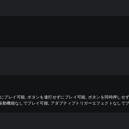
にプレイ可能, ボタンを連打せずにプレイ可能, ボタンを同時押しせ
の振動機能なしでプレイ可能, アダプティブトリガーエフェクトなしで