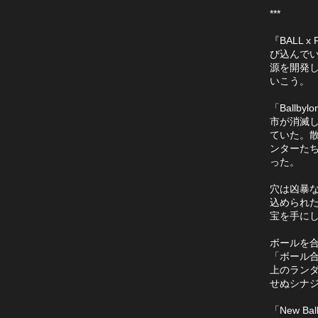
***
『BALL
び込んで
源を開発
いこう。
「Ball
市が消滅
ていた。散
ンターた
った。
穴は凶暴
込められ
宝を手にした
ボールを
「ボール
上のラン
せぬシナ
「New Ba