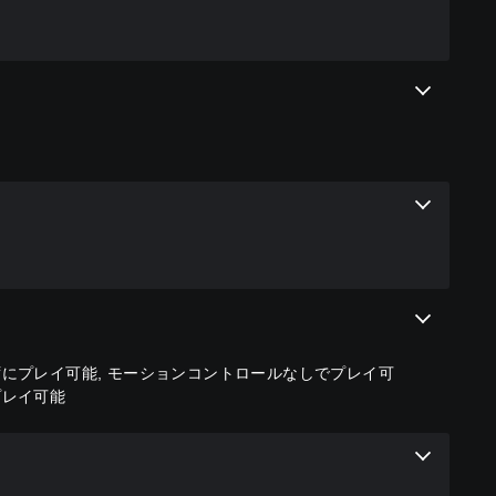
ずにプレイ可能, モーションコントロールなしでプレイ可
プレイ可能