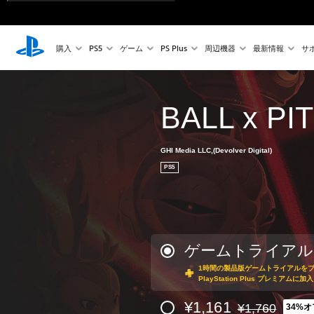
購入
PS5
ゲーム
PS Plus
周辺機器
最新情報
サ
BALL x PIT
GHI Media LLC,(Devolver Digital)
PS5
ゲームトライアル
1時間の製品版ゲームトライアルを
PlayStation Plus プレミアム
¥1,161
¥1,760
34%オ