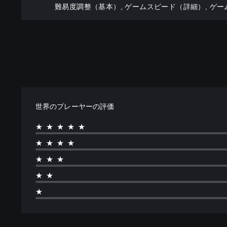
み
レ
難易度調整（基本）, ゲームスピード（詳細）, ゲ
マ
難
や
イ
イ
易
す
で
ズ
度
く
き
で
を
表
ま
き
下
示
す
ま
げ
で
。
す
る
き
。
こ
ま
と
す
が
。
ボ
で
世界のプレーヤーの評価
タ
き
ン
快
ま
★★★★★
を
適
す
★★★★
押
な
。
し
ビ
★★★
続
ジ
ゲ
★★
け
ュ
ー
ず
ア
ム
★
に
ル
ス
プ
（
ピ
レ
詳
ー