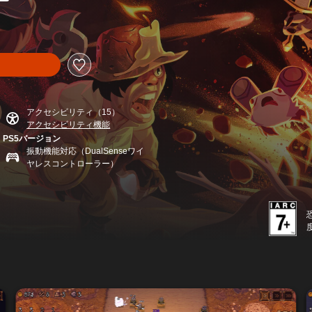
0より値引き
アクセシビリティ（15）
アクセシビリティ機能
PS5バージョン
振動機能対応（DualSenseワイ
ヤレスコントローラー）