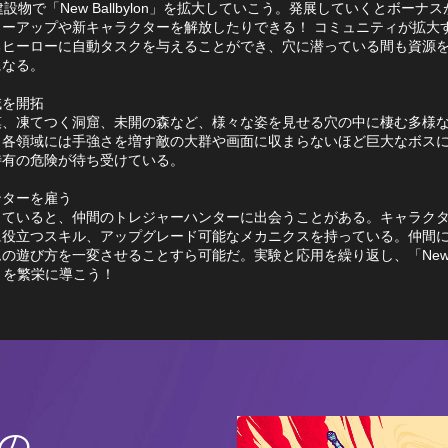
建設物で「New Ballbylon」を拡大していこう。発展していくとボーナ
ワーアップや新キャラクターを解放したりできる！ コミュニティが拡大
るヒーローに自動タスクを与えることができ、穴に潜っている間も資源
になる。
域を開拓
漠、凍てつく洞窟、未開の森など、様々な姿を見せる穴の中に棲む多様
。各領域には手強さを増す敵の大群や画面に収まらないほど巨大なボス
特有の危険が待ち受けている。
ンターを雇う
していると、仲間のトレジャーハンターに出会うことがある。キャラク
に役立つスキル、アップグレード可能なメカニクスを持っている。仲間
ムの遊び方を一変させることすら可能だ。実験と応用を繰り返し、「Ne
lon」を繁栄に導こう！
nの