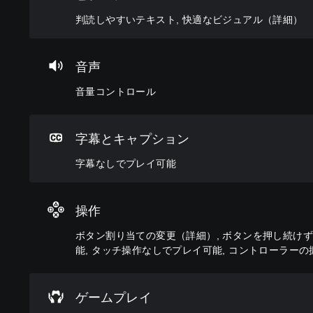
い
ロ
プ
当
（
判読しやすいテキスト, 快適なビジュアル（詳細）
テ
ー
レ
て
基
キ
ル
イ
の
本
ス
可
変
）
個
音声
ト
能
更
々
ゲ
の
（
ー
メ
音
音量コントロール
音
詳
ム
ニ
声
量
の
ュ
に
細
を
難
ー
よ
）
字幕とキャプション
下
易
や
る
ゲ
げ
度
ス
会
字幕なしでプレイ可能
ー
た
を
テ
話
ム
り
変
ー
が
の
消
更
タ
な
ボ
音
し
ス
く
操作
タ
で
て
表
、
ン
き
、
ボタン割り当ての変更（詳細）, ボタンを押し続けず
示
字
配
ま
ゲ
の
幕
能, タッチ操作なしでプレイ可能, コントローラー
置
す
ー
文
な
を
。
ム
字
し
カ
全
を
で
ゲームプレイ
ス
体
読
プ
タ
の