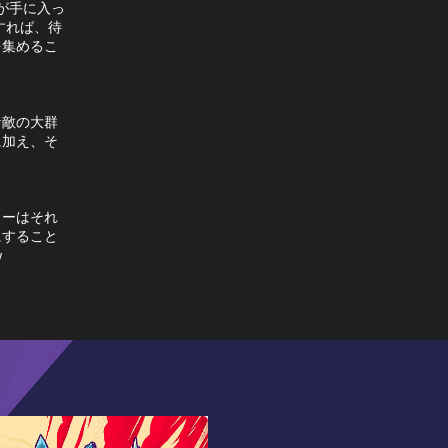
スが手に入っ
すれば、待
を集めるこ
な敵の大群
に加え、そ
ターはそれ
にすること
w