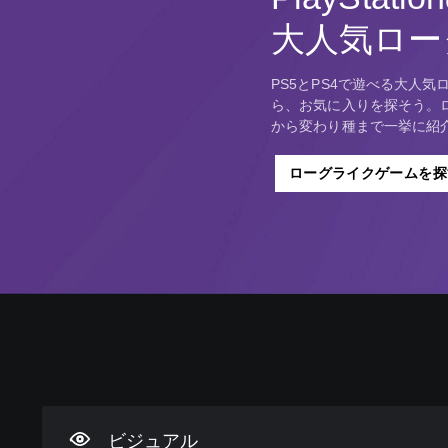
大人気ロー
PS5とPS4で遊べる大人
ら、お気に入りを探そう。
から変わり種まで一挙に紹
ローグライクゲームを探
判
音
字
ボ
難
読
量
幕
タ
易
し
コ
な
ン
度
や
ン
し
割
調
す
ト
で
り
整
ビジュアル