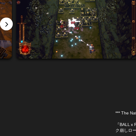
*** The Nat
『BALL 
ク崩しロ