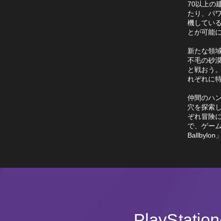
70以上の
たり、パ
機してい
とが可能
新たな領
不毛の砂
と戦おう
れぞれに
仲間のハ
穴を探索
ぞれ冒険
で、ゲー
Ballby
PlayStatio