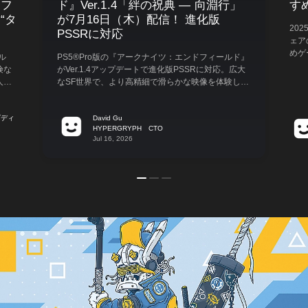
ドフ
ド』Ver.1.4「絆の祝典 ― 向淵行」
す
“タ
が7月16日（木）配信！ 進化版
202
PSSRに対応
ェア
めゲ
ル
PS5®Pro版の『アークナイツ：エンドフィールド』
ラゴン
険な
がVer.1.4アップデートで進化版PSSRに対応。広大
[…]
人類
なSF世界で、より高精細で滑らかな映像を体験しよ
お届
う！
ブディ
David Gu
HYPERGRYPH CTO
Jul 16, 2026