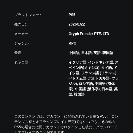
プラットフォーム:
PS5
発売日:
2026/1/22
メーカー:
Gryph Frontier PTE. LTD
ジャンル:
RPG
音声:
中国語, 日本語, 英語, 韓国語
表示言語:
イタリア語, インドネシア語, ス
ペイン語(メキシコ), タイ語, ド
イツ語, フランス語 (フランス),
ベトナム語, ポルトガル語 (ブラ
ジル), ロシア語, 中国語 (簡体
字), 中国語 (繁体字), 日本語, 英
語, 韓国語
このコンテンツは、アカウントに登録されている主なPS5(「コン
テンツ共有とオフラインプレイ」設定)ではいつでも、その他の
PS5の場合には同アカウントでログインした後に、ダウンロード
してプレイすることができます。