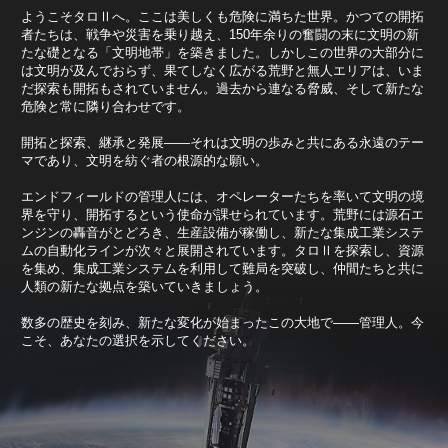
ようこそタロⅡへ。ここは美しくも危険に満ちた世界。かつての開拓
者たちは、戦争や災害を乗り越え、150年余りの奮闘の末に文明の新
たな礎となる「文明地帯」を築きました。しかしこの世界の大部分に
は文明が及んでおらず、果てしなく広がる荒野と無人エリアは、いま
だ探索も開拓もされていません。過去から連なる脅威、そして新たな
危険と常に隣り合わせです。
開拓と探索、継承と発展――それは文明の歩みと共にある永遠のテー
マであり、文明を紡ぐ者の根源的な願い。
エンドフィールドの管理人には、オペレーターたちを率いて文明の境
界を守り、開拓するという使命が課せられています。荒野には源石エ
ンジンの轟音がとどろき、生産設備が稼働し、新たな集成工業システ
ムの自動化ラインが次々と展開されています。タロⅡを探索し、資源
を集め、集成工業システムを利用して難局を突破し、仲間たちと共に
人類の新たな拠点を築いていきましょう。
数多の歴史を刻み、新たな変化が始まったこの大地で――管理人。今
こそ、あなたの選択を示してください。