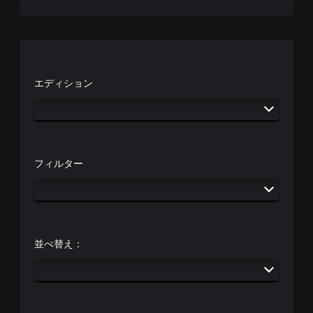
本
囲
の
）
あ
ス
ら
テ
ゆ
ィ
る
ッ
場
エディション
ク
所
操
か
作
ら
の
音
反
が
転
聞
オ
フィルター
こ
プ
え
シ
る
ョ
よ
ン
う
が
に
用
並べ替え：
し
意
ま
さ
す
れ
。
て
い
ま