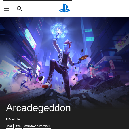
検
索
Arcadegeddon
IllFonic Inc.
PS4
PS5
STANDARD EDITION