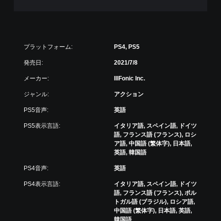
複
数
の
ボ
タ
プラットフォーム:
PS4, PS5
ン
を
発売日:
2021/7/8
押
し
メーカー:
IllFonic Inc.
た
ジャンル:
アクション
り
長
PS5音声:
英語
押
し
PS5表示言語:
イタリア語, スペイン語, ドイツ
す
語, フランス語 (フランス), ロシ
る
ア語, 中国語 (繁体字), 日本語,
こ
英語, 韓国語
と
な
PS4音声:
英語
く
PS4表示言語:
イタリア語, スペイン語, ドイツ
ゲ
語, フランス語 (フランス), ポル
ー
トガル語 (ブラジル), ロシア語,
ム
中国語 (繁体字), 日本語, 英語,
を
韓国語
プ