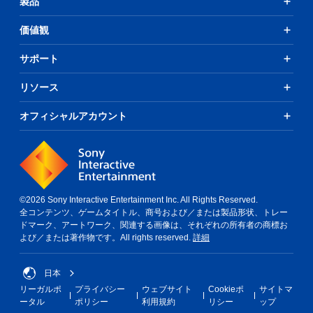
製品
ー
ル
を
価値観
使
わ
サポート
ず
に
リソース
ゲ
ー
ム
オフィシャルアカウント
を
プ
レ
イ
で
き
©2026 Sony Interactive Entertainment Inc. All Rights Reserved.
ま
全コンテンツ、ゲームタイトル、商号および／または製品形状、トレー
す
ドマーク、アートワーク、関連する画像は、それぞれの所有者の商標お
。
よび／または著作物です。All rights reserved.
詳細
タ
日本
ッ
チ
リーガルポ
プライバシー
ウェブサイト
Cookieポ
サイトマ
操
ータル
ポリシー
利用規約
リシー
ップ