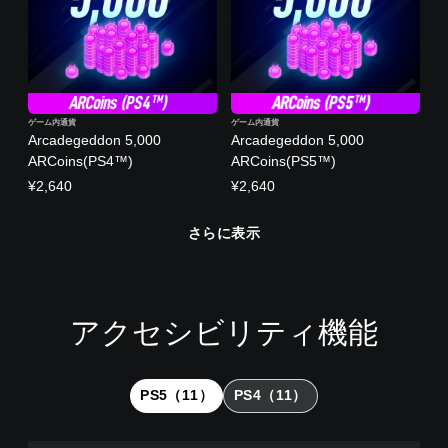
ゲーム内通貨
ゲーム内通貨
Arcadegeddon 5,000
Arcadegeddon 5,000
ARCoins(PS4™)
ARCoins(PS5™)
¥2,640
¥2,640
さらに表示
アクセシビリティ機能
音
字
ス
ゲ
量
幕
テ
ー
コ
（
ィ
ム
ン
基
ッ
の
PS5（11）
PS4（11）
ト
本
ク
一
ロ
）
の
時