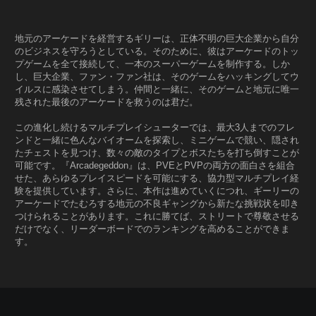
地元のアーケードを経営するギリーは、正体不明の巨大企業から自分
のビジネスを守ろうとしている。そのために、彼はアーケードのトッ
プゲームを全て接続して、一本のスーパーゲームを制作する。しか
し、巨大企業、ファン・ファン社は、そのゲームをハッキングしてウ
イルスに感染させてしまう。仲間と一緒に、そのゲームと地元に唯一
残された最後のアーケードを救うのは君だ。
この進化し続けるマルチプレイシューターでは、最大3人までのフレ
ンドと一緒に色んなバイオームを探索し、ミニゲームで競い、隠され
たチェストを見つけ、数々の敵のタイプとボスたちを打ち倒すことが
可能です。『Arcadegeddon』は、PVEとPVPの両方の面白さを組合
せた、あらゆるプレイスピードを可能にする、協力型マルチプレイ経
験を提供しています。さらに、本作は進めていくにつれ、ギーリーの
アーケードでたむろする地元の不良ギャングから新たな挑戦状を叩き
つけられることがあります。これに勝てば、ストリートで尊敬させる
だけでなく、リーダーボードでのランキングを高めることができま
す。