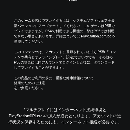
レ
イ
し
た
このゲームをPS5でプレイするには、システムソフトウェアを最
り
新バージョンにアップデートしてください。このゲームはPS5で
メ
プレイできますが、PS4で利用できる機能の一部はPS5では利用
ニ
できない場合があります。詳細については PlayStation.com/bc を
ュ
参照してください。
ー
を
このコンテンツは、アカウントに登録されている主なPS5(「コン
操
テンツ共有とオフラインプレイ」設定)ではいつでも、その他の
作
PS5の場合には同アカウントでログインした後に、ダウンロード
で
してプレイすることができます。
き
ま
この商品のご利用の前に、重要な健康情報について
す
健康のためのご注意
をご参照ください。
。
モ
ー
*マルチプレイにはインターネット接続環境と
シ
PlayStation®Plusへの加入が必要となります。アカウントの進
ョ
行状況を保存するためにも、インターネット接続が必要です。
ン