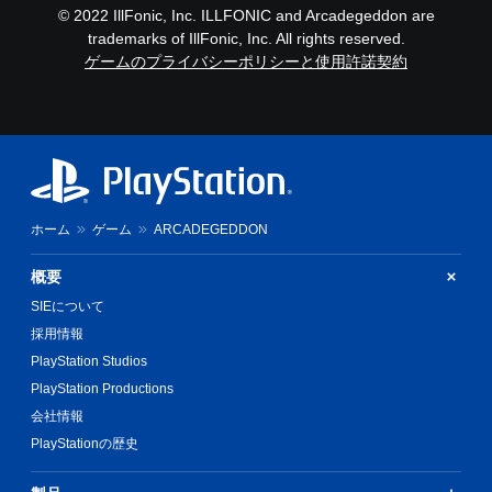
コ
© 2022 IllFonic, Inc. ILLFONIC and Arcadegeddon are
ン
trademarks of IllFonic, Inc. All rights reserved.
ト
ゲームのプライバシーポリシーと使用許諾契約
ロ
ー
ル
な
し
で
プ
レ
ホーム
ゲーム
ARCADEGEDDON
イ
可
概要
能
SIEについて
モ
採用情報
ー
シ
PlayStation Studios
ョ
PlayStation Productions
ン
コ
会社情報
ン
PlayStationの歴史
ト
ロ