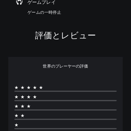
シ
ゲームプレイ
す
デ
ー
ョ
。
ム
ィ
ゲームの一時停止
ン
を
オ
か
一
3
ら
時
D
選
停
評価とレビュー
オ
べ
止
ー
ま
で
デ
す
き
ィ
。
ま
オ
す
で
。
ス
音
世界のプレーヤーの評価
（
テ
声
オ
ィ
を
フ
ッ
出
ラ
力
ク
★★★★★
イ
し
操
ン
て
★★★★
作
プ
、
の
レ
★★★
あ
イ
反
な
の
転
★★
た
み
（
の
）
★
基
周