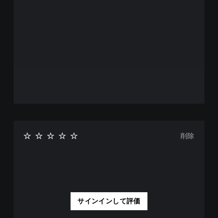
す
。
ボ
タ
ン
を
同
時
押
し
せ
ず
削除
に
プ
レ
イ
可
能
同
サインインして評価
時
に