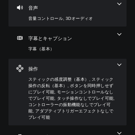
ー
感
停
主
ル
度
止
要
音声
調
な
個
ゲ
ス
整
音量コントロール, 3Dオーディオ
々
ー
ト
（
の
ム
ー
音
基
の
リ
量
プ
本
字幕とキャプション
ー
を
レ
）
と
下
イ
字幕（基本）
ス
キ
げ
中
テ
ャ
た
や
ィ
ラ
り
ム
ッ
ク
消
ー
操作
ク
タ
音
ビ
の
ー
で
ー
スティックの感度調整（基本）, スティック
感
の
き
パ
操作の反転（基本）, ボタンを同時押しせず
度
み
ま
ー
にプレイ可能, モーションコントロールなし
を
字
す
ト
でプレイ可能, タッチ操作なしでプレイ可能,
い
幕
。
の
く
コントローラーの振動機能なしでプレイ可
が
再
つ
表
能, アダプティブトリガーエフェクトなしで
生
3
か
示
中
プレイ可能
D
の
さ
に
オ
オ
れ
、
プ
ま
ー
ゲ