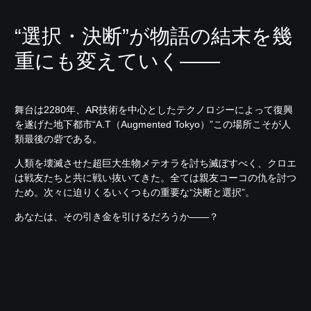
“選択・決断”が物語の結末を幾
重にも変えていく――
舞台は2280年、AR技術を中心としたテクノロジーによって復興
を遂げた地下都市“A.T（Augmented Tokyo）”この場所こそが人
類最後の砦である。
人類を壊滅させた超巨大生物メテオラを討ち滅ぼすべく、クロエ
は戦友たちと共に戦い抜いてきた。全ては親友コーコの仇を討つ
ため。次々に迫りくるいくつもの重要な“決断と選択”。
あなたは、その引き金を引けるだろうか――？