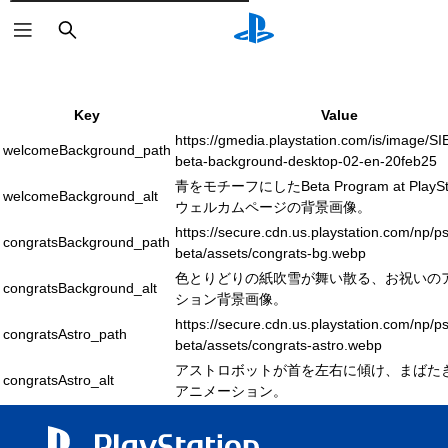
検
索
Key
Value
https://gmedia.playstation.com/is/image/S
welcomeBackground_path
beta-background-desktop-02-en-20feb25
青をモチーフにしたBeta Program at PlaySt
welcomeBackground_alt
ウェルカムページの背景画像。
https://secure.cdn.us.playstation.com/np/ps
congratsBackground_path
beta/assets/congrats-bg.webp
色とりどりの紙吹雪が舞い散る、お祝いの
congratsBackground_alt
ション背景画像。
https://secure.cdn.us.playstation.com/np/ps
congratsAstro_path
beta/assets/congrats-astro.webp
アストロボットが首を左右に傾け、まばた
congratsAstro_alt
アニメーション。