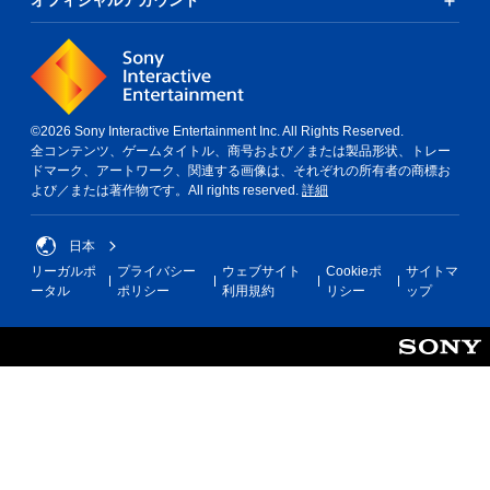
オフィシャルアカウント
©2026 Sony Interactive Entertainment Inc. All Rights Reserved.
全コンテンツ、ゲームタイトル、商号および／または製品形状、トレー
ドマーク、アートワーク、関連する画像は、それぞれの所有者の商標お
よび／または著作物です。All rights reserved.
詳細
日本
リーガルポ
プライバシー
ウェブサイト
Cookieポ
サイトマ
ータル
ポリシー
利用規約
リシー
ップ