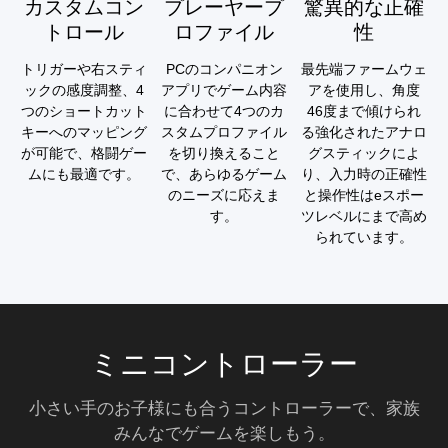
カスタムコン
プレーヤープ
驚異的な正確
トロール
ロファイル
性
トリガーや右スティ
PCのコンパニオン
最先端ファームウェ
ックの感度調整、4
アプリでゲーム内容
アを使用し、角度
つのショートカット
に合わせて4つのカ
46度まで傾けられ
キーへのマッピング
スタムプロファイル
る強化されたアナロ
が可能で、格闘ゲー
を切り換えること
グスティックによ
ムにも最適です。
で、あらゆるゲーム
り、入力時の正確性
のニーズに応えま
と操作性はeスポー
す。
ツレベルにまで高め
られています。
ミニコントローラー
小さい手のお子様にも合うコントローラーで、家族
みんなでゲームを楽しもう。