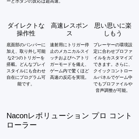
ーとボタンの反応は超高速。
ダイレクトな
高速レスポン
思い思いに楽
操作性
ス
しもう
底面部のバンパーに
速射用にトリガー停
プレーヤーの環境設
加え、取り外し可能
止のメカニカルスイ
定に合わせプロファ
な2つのトリガーを
ッチおよびヘアトリ
イルをカスタマイズ
搭載。どんなプレイ
ガーモードを備え、
できます。さらに、
スタイルにも合わせ
ゲーム内で驚くほど
クイックコントロー
自在にプログラム可
高速の反応を実現。
ルパネルでゲーム中
能です。
でもプロファイルや
音声調整が可能。
Naconレボリューション プロ コント
ローラー