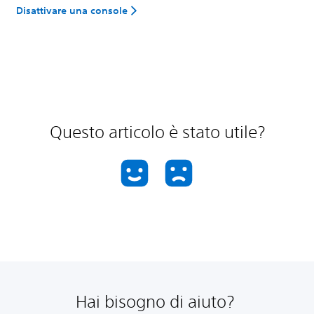
Disattivare una console
Questo articolo è stato utile?
Hai bisogno di aiuto?