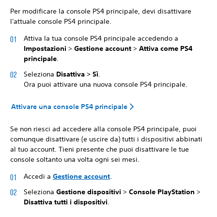
Per modificare la console PS4 principale, devi disattivare
l'attuale console PS4 principale.
Attiva la tua console PS4 principale accedendo a
Impostazioni
>
Gestione account
>
Attiva come PS4
principale
.
Seleziona
Disattiva > Sì
.
Ora puoi attivare una nuova console PS4 principale.
Attivare una console PS4 principale
Se non riesci ad accedere alla console PS4 principale, puoi
comunque disattivare (e uscire da) tutti i dispositivi abbinati
al tuo account. Tieni presente che puoi disattivare le tue
console soltanto una volta ogni sei mesi.
Accedi a
Gestione account
.
Seleziona
Gestione dispositivi
>
Console PlayStation
>
Disattiva tutti i dispositivi
.