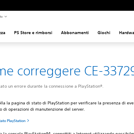
to
zza
PS Store e rimborsi
Abbonamenti
Giochi
Hardwar
e correggere CE-3372
icato un errore durante la connessione a PlayStation®.
lla la pagina di stato di PlayStation per verificare la presenza di eve
 o di operazioni di manutenzione del server.
tato PlayStation
a la console PlayStation®4, connettiti a Internet utilizzando possibi