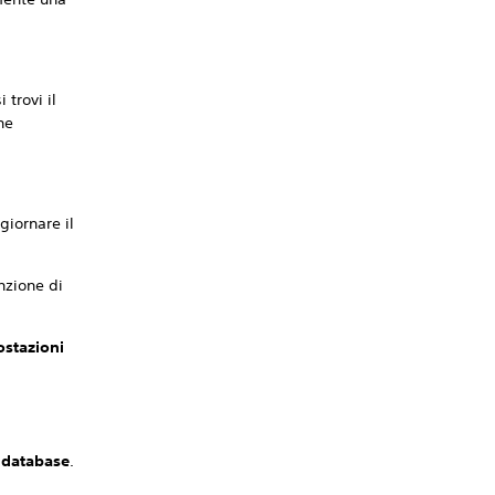
trovi il
he
giornare il
unzione di
stazioni
i database
.