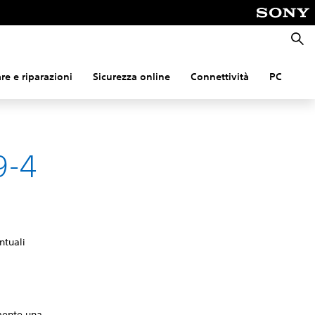
Cerca
e e riparazioni
Sicurezza online
Connettività
PC
9-4
ntuali
lmente una