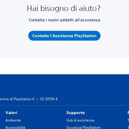
Hai bisogno di aiuto?
Contatta i nostri addetti all'assistenza
Contatta l'Assistenza PlayStation
 errore di PlayStation 4
CE-33729-4
Valori
Supporto
Ambiente
Hub di assistenza
Accessibilità
Sicurezza PlayStation