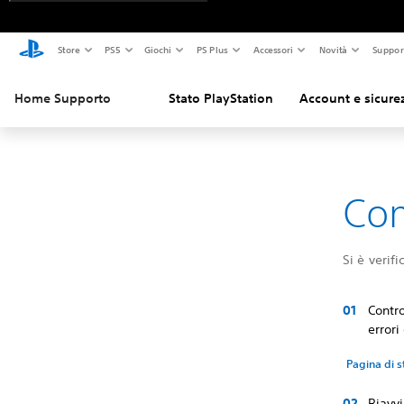
Store
PS5
Giochi
PS Plus
Accessori
Novità
Suppor
Home Supporto
Stato PlayStation
Account e sicure
Com
Si è verif
Contro
errori
Pagina di s
Riavvi