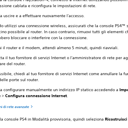
sione cablata e riconfigura le impostazioni di rete.
a uscire e a effettuare nuovamente l'accesso.
 utilizzi una connessione wireless, assicurati che la console PS4™ si 
cino possibile al router. In caso contrario, rimuovi tutti gli elementi c
bero bloccare o interferire con la connessione.
 il router e il modem, attendi almeno 5 minuti, quindi riavviali.
ta il tuo fornitore di servizi Internet o l'amministratore di rete per ag
re del router.
sibile, chiedi al tuo fornitore di servizi Internet come annullare la f
 delle porte sul router.
 a configurare manualmente un indirizzo IP statico accedendo a
Impo
e
>
Configura connessione Internet
.
i di rete avanzate
la console PS4 in Modalità provvisoria, quindi seleziona
Ricostruisc