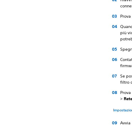
connes
Prova 
Quando
più vi
potreb
Spegni
Contat
firmwa
Se pos
filtro
Prova
>
Ret
Impostazion
Avvia 