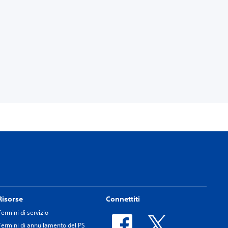
Risorse
Connettiti
Termini di servizio
Termini di annullamento del PS