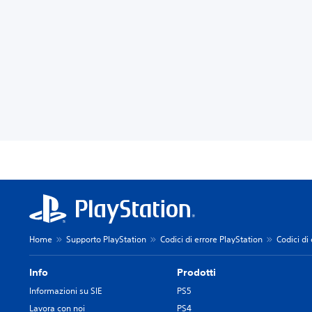
Home
Supporto PlayStation
Codici di errore PlayStation
Codici di
Info
Prodotti
Informazioni su SIE
PS5
Lavora con noi
PS4