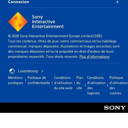
Connexion
© 2026 Sony Interactive Entertainment Europe Limited (SIEE)
Tous les contenus, titres de jeux, noms commerciaux et/ou habillage
commercial, marques déposées, illustrations et images associées sont
des marques déposées et/ou la propriété en droit d'auteur de leurs
propriétaires respectifs. Tous droits réservés.
Plus d'informations
Luxembourg
Mentions
Politique de
Conditions
Plan
Conditions
Politique
juridiques
confidentialité
d'utilisation
du
d'utilisation
d'utilisation
du site web
site
des
des
logiciels
cookies