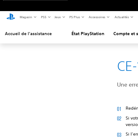
Magasin
PS5
Jeux
PS Plus
Accessoires
Actualités
Accueil de l’assistance
État PlayStation
Compte et s
CE
Une erre
Redém
Si vot
versio
Si l’e