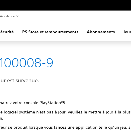
Assistance
écurité
PS Store et remboursements
Abonnements
Jeu
-100008-9
ur est survenue.
arrez votre console PlayStation®5.
re logiciel système n'est pas à jour, veuillez le mettre à jour à la plu
n.
rreur se produit lorsque vous lancez une application telle qu’un jeu,