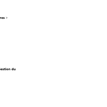
res
>
estion du
s