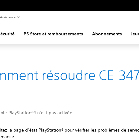
Assistance
écurité
PS Store et remboursements
Abonnements
Jeu
ment résoudre CE-34
ole PlayStation®4 n’est pas activée.
tez la page d’état PlayStation® pour vérifier les problèmes de servi
enance.