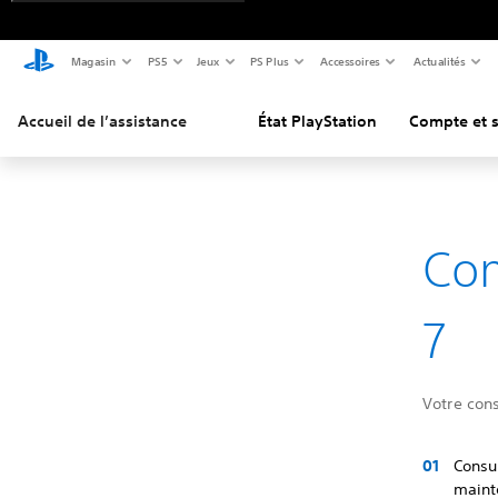
Magasin
PS5
Jeux
PS Plus
Accessoires
Actualités
Accueil de l’assistance
État PlayStation
Compte et s
Com
7
Votre cons
Consul
maint