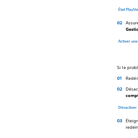
État PlaySt
Assur
Gesti
Activer une
Si le prob
Redém
Désac
comp
Désactiver 
Éteig
redém