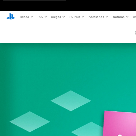
Tienda
PS5
Juegos
PS Plus
Accesorios
Noticias
As